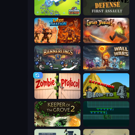
Machine Eater
Frontline Defense
Last Bastion
Cursed Treasure
Bannerlings
Wall Wars
Zombie Protocol
Bloons Tower Defense 4 Expansion
Keeper of the Grove 2
Vector TD