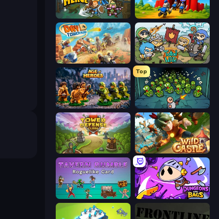
Fortress Merge
TimeWarriors
Day D Tower Rush
Raid Heroes: Total War
Top
Age of Heroes
Base Defence
Tower Defense Clash
Wild Castle TD: Grow Empire
Tavern Rumble: Roguelike Card
Dungeons and Bags