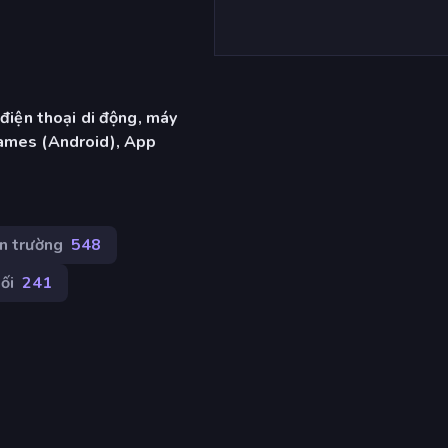
 điện thoại di động, máy
ames (Android), App
n trường
548
ối
241