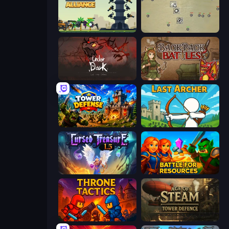
Iron Towers Alliance
Desktop Tower Defense
UnderDark: Defense
Backpack Battles
Tower Defense
Last Archer
Cursed Treasure 1.5
Battle for Resources
Throne Tactics
Age of Steam Tower Defence