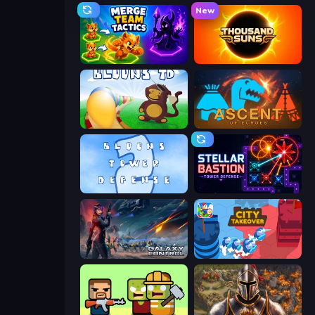
New
Merge Team Tactics
Thousand Suns
Bloons Tower Defense
Ascent of Echoes
Bloons Tower Defense 2
Stellar Bastion
Galaxy Control: 3D Strategy
City Takeover