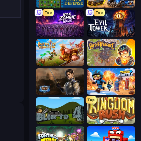
Tower Swap
AOD - Art Of Defense
Top
Top
Idle Zombie Wave: Survivors
Evil Tower
Infinity Kingdom
Cursed Treasure 2
Battle Arena
Tower Battle
Top
Bloons Tower Defense 4
Kingdom Rush