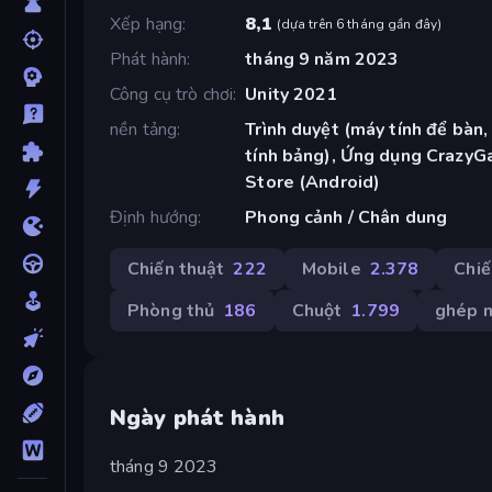
Xếp hạng
8,1
(
dựa trên 6 tháng gần đây
)
Phát hành
tháng 9 năm 2023
Công cụ trò chơi
Unity 2021
nền tảng
Trình duyệt (máy tính để bàn,
tính bảng), Ứng dụng CrazyG
Store (Android)
Định hướng
Phong cảnh / Chân dung
Chiến thuật
222
Mobile
2.378
Chiế
Phòng thủ
186
Chuột
1.799
ghép n
Ngày phát hành
tháng 9 2023