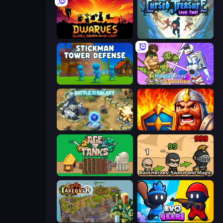
Dwarves: Glory, Death, and Loot
Cursed Treasure Level Pack
Stickman Tower Defense Idle 3D
Human Leap: Evolution
Battle for the Galaxy
WarLink: Crown & Clash
Age of Tanks Warriors: TD War
Raid Heroes: Sword and Magic
Takeover
Evo Gears