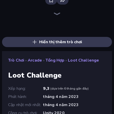
Bloxd.io
Ragdoll Archers
EvoWars.io
Piece of Cake: Merge and Bake
Veck.io
Racing Limits
Traffic Rider
Mahjongg Solitaire
Screw Out: Bolts and Nuts
Words of Wonders
Piles of Mahjong
Designville: Merge & Design
Miniblox
Space Waves
Stickman Clash
SkillWarz
Fortzone Battle Royale
Arrow Escape
Hiển thị thêm trò chơi
Trò Chơi
Arcade
Tổng Hợp
Loot Challenge
»
»
»
Loot Challenge
Xếp hạng
9,3
(
dựa trên 6 tháng gần đây
)
Phát hành
tháng 4 năm 2023
Cập nhật mới nhất
tháng 4 năm 2023
Công cụ trò chơi
Unity 2020