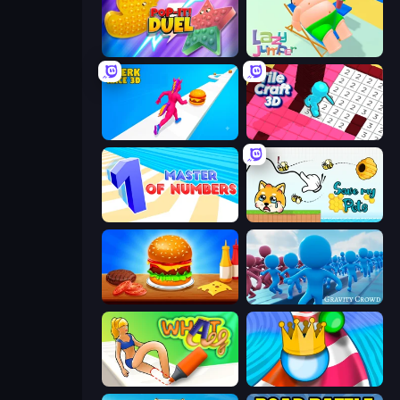
Pop It! Duel
Lazy Jumper
Twerk Race 3D
Tile Craft 3D
Master of Numbers
Save My Pets
Burger Cafe
Gravity Crowd
What a Leg
Aquapark Balls Party