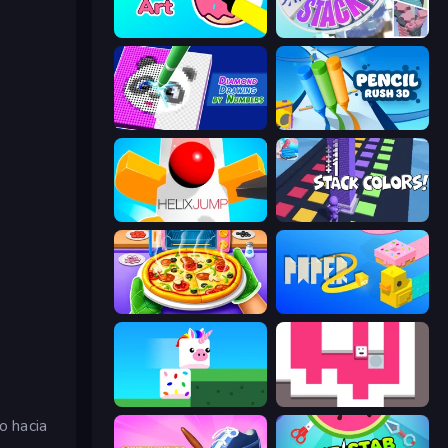
Sticker Art
Stack Fall
Diamond Drawing by Numbers
Pencil Rush
Helix Jump
Stack Colors
Pizza Maker
Paper.io 2
Stacky Bird
Just Slide (Remastered)
o hacia