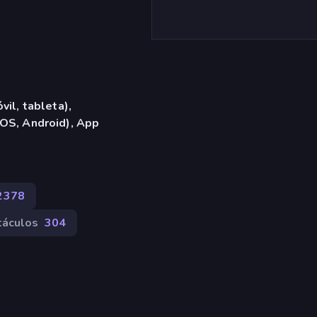
vil, tableta),
OS, Android), App
2378
áculos
304