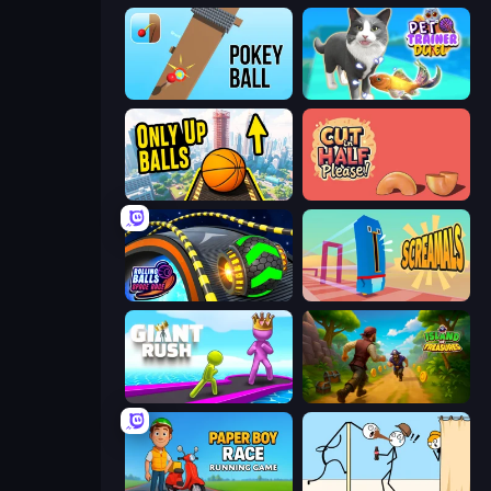
Pokey Ball
Pet Trainer Duel
Only Up Balls
Cut in Half, Please!
Rolling Balls Space Race
Screamals
Giant Rush!
Island of Treasures