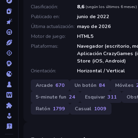
Clasificación
8,6
(
según los últimos 6 meses
)
Publicado en
junio de 2022
Última actualización
mayo de 2026
Motor de juego
HTML5
Plataformas
Navegador (escritorio, mó
Aplicación CrazyGames (i
Store (iOS, Android)
Orientación
Horizontal / Vertical
Arcade
670
Un botón
84
Móviles
5-minute fun
24
Esquivar
311
Obst
Ratón
1799
Casual
1009