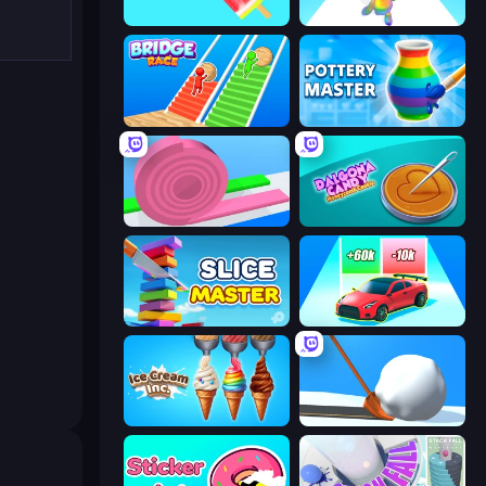
Color Match
Man Runner 2048
Bridge Race
Pottery Master
Layers Roll
Dalgona Candy Honeycomb Cookie
Slice Master
Upgrade the Supercar 3D
Ice Cream Inc.
Shovel 3D