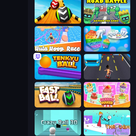
Sky Balls 3D
Road Battle: Gather the Gang
Hula Hoop Race
Pop It 3D
Tenkyu Ball
Bus and Subway Runner
Fast Ball Jump
Dessert Maker
Crazy Ball 3D
Through the Wall