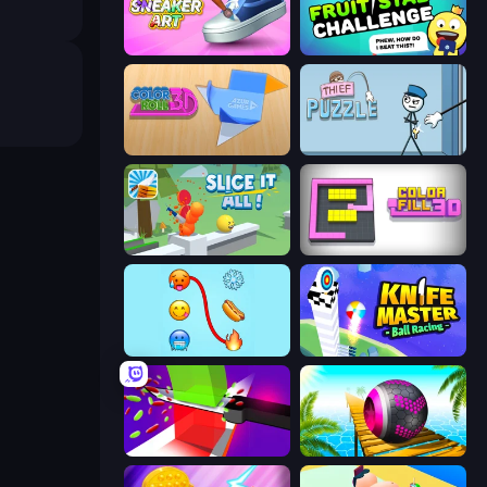
Sneaker Art
Fruit Stab Challenge
Color Roll 3D
Thief Puzzle
Slice It All!
Color Fill 3D
Emoji Puzzle!
Knife Master: Ball Racing
Jelly Restaurant
Rolling Balls Sea Race