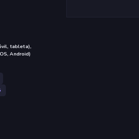
vil, tableta),
iOS, Android)
5