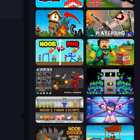
Build and Crush
Trap Craft
Noob Fuse
Playground
DOP Noob: Draw to Save
Voxel Playground: Ragdoll Noob
Last Play: Ragdoll Sandbox
Stick Epic Fighter
Noob's Farm Escape
Mini Mine