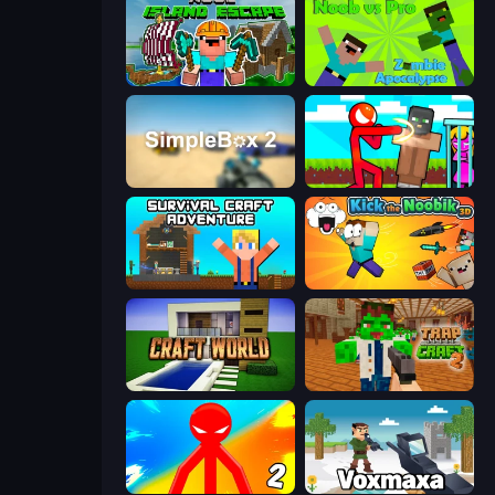
Noob: Island Escape
Noob vs Pro: Zombie Apocalypse
SimpleBox 2
Stickman vs Villager: Save the Girl
Survival Craft Adventure
Kick the Noobik 3D
Craft World
Trap Craft 2
Red Stickman vs Monster School 2
Voxmaxa