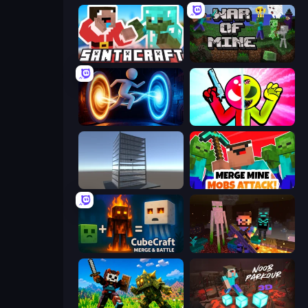
SantaCraft
War of Mine
Portal Escape
Stickman Zombie vs Stickman Hero
Craft 3D
Merge Mine: Mobs Attack!
CubeCraft: Merge & Battle
ZombieCraft