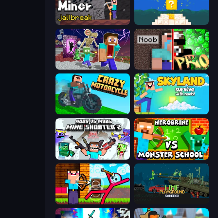
Noob Miner: Escape From Prison
Noob vs Pro 4: Lucky Block
Monster School Herobrine Siren Head
Noob vs Pro: Challenge
Crazy Motorcycle
Skyland Survive With Noob!
Mine Shooter 2: Noob vs Mobs
Herobrine vs Monster School
Noob Archer vs Stickman Zombie
Lime Playground Sandbox