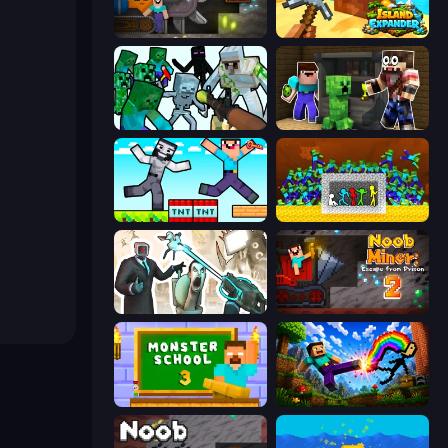
Noob Digger: Pro Drill Miner
Island Expander
Mine Shooter: Save Your World
Noob Trolls Pro
Noob Gigachad: Parkour Tricks Challenge
Stick Fighter vs Zombies
Skibidi Toilets: Infection
Noob Miner 2: Escape From Prison
Monster School 3
Noob: Wall Crusher