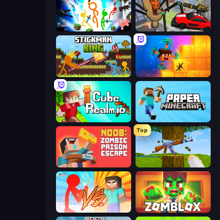
Stickman Epic
Cars vs Skibidi Toilet
Stickman King
Merge & Dig!
CubeRealm.io
Paper Minecraft
Top
Noob: Zombie Prison Escape
Mine Shooter 3D
Red Stickman vs Monster School
Zomblox