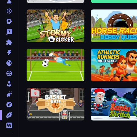
Gameloft Sports Minigame Collection
Grow in the Hole
Stormy Kicker
Horse Racing Derby Ques
Penalty Superstar
Athletic Runners: Idle Cli
Epic Basketball
Santa vs Skritch