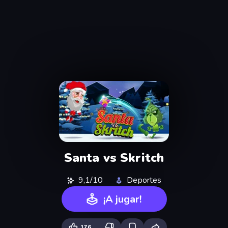
Santa vs Skritch
9,1/10
Deportes
¡A jugar!
176