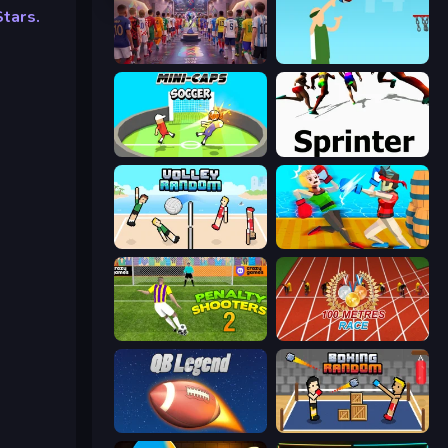
tars.
CG FC 26
Street Ball Jam
Mini-Caps: Soccer
Sprinter
Volley Random
Funny Ragdoll Wrestlers
Penalty Shooters 2
100 Meters Race
2 Minute Football QB Legend
Boxing Random