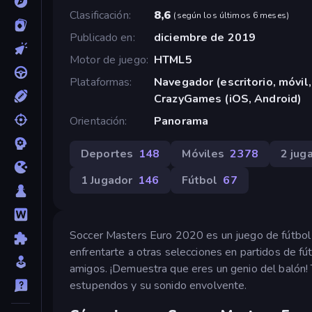
Clasificación
8,6
(
según los últimos 6 meses
)
Publicado en
diciembre de 2019
Motor de juego
HTML5
Plataformas
Navegador (escritorio, móvil,
CrazyGames (iOS, Android)
Orientación
Panorama
Deportes
148
Móviles
2378
2 jug
1 Jugador
146
Fútbol
67
Soccer Masters Euro 2020 es un juego de fútbol m
enfrentarte a otras selecciones en partidos de fút
amigos. ¡Demuestra que eres un genio del balón! T
estupendos y su sonido envolvente.