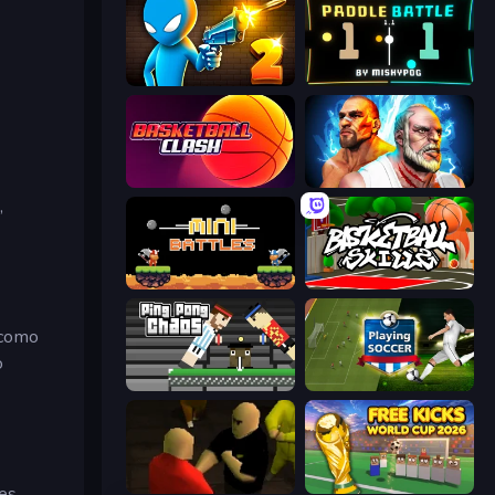
Drunken Duel 2
Paddle Battle
Basketball Clash
Fighter Legends Duo
,
12 MiniBattles
Basketball Skills
 como
o
Ping Pong Chaos
Playing Soccer
Kuja
Free Kicks World Cup 2026
des