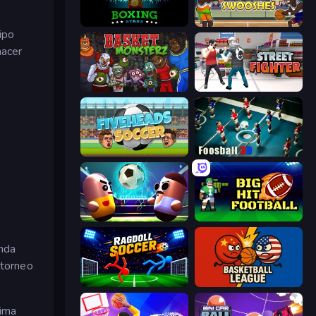
Boxing Stars
Basket Swooshes Plus
ipo
hacer
Basket Monsterz
Street Fighter Simulator
Fiveheads Soccer
Foosball 3D
Pill Soccer
Big Hit Football
enda
 torneo
Ragdoll Soccer 2 Players
Basketball League
xima