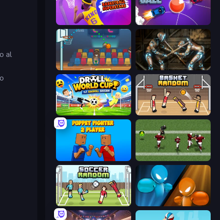
Basketball Superstars
Mini Car Ball
o al
Basket Champs
Striker Dummies
o
Droll World Cup
Basket Random
Puppet Fighter 2 Player
Return Man 2
Soccer Random
Drunken Boxing