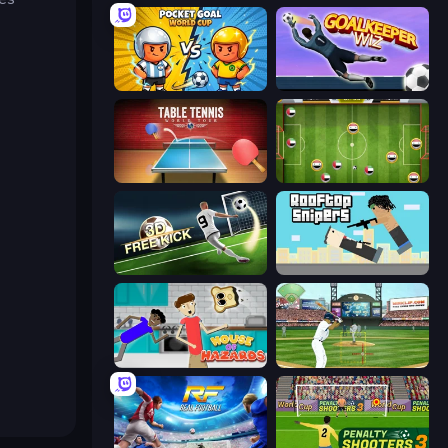
Pocket Goal: World Cup
Goalkeeper Wiz
Table Tennis World Tour
Soccer Challenge
Free Kick Classic (3D Free Kick)
Rooftop Snipers
House of Hazards
Baseball