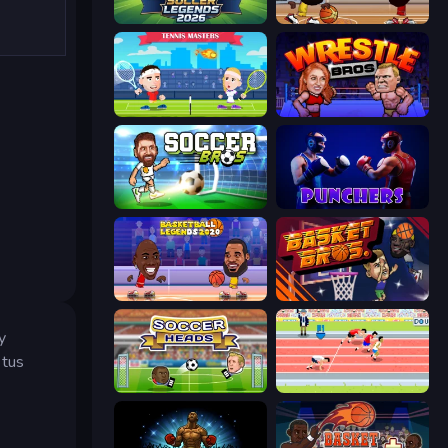
Soccer Legends 2026
Basketball Stars
Tennis Masters
Wrestle Bros
Soccer Bros
Punchers
Basketball Legends 2020
BasketBros
y
 tus
Soccer Heads
Sports Hero