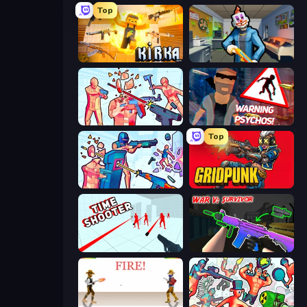
Top
Kirka.io
Save the Hostages
Time Shooter 2
City of Psychos
Top
Time Shooter 3: SWAT
Gridpunk - 3v3 Battle Royale
Time Shooter
War V: Survivor