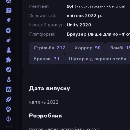
Рейтинг
9,4
(
на основі останніх 6 місяців
)
Звільнений
квітень 2022 р.
Ігровий двигун
Unity 2020
Платформа
Браузер (лише для комп'ю
Стрільба
217
Хоррор
90
Зомбі
1
Криваві
31
Шутер від першої особи
Дата випуску
квітень 2022
Розробник
Poison Games розробив цю гру.