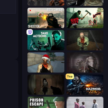
Path of Survivor
C-Virus Game: Outbreak
BodyCamera Shooter
Death City Zombie Invasion
Take Actions
Shoot Your Nightmare: The Beginning
Monster Christmas Terror
Portal Of Doom: Undead Rising
Top
Slendrina Must Die: The Forest
Hazmob FPS: Online Shooter