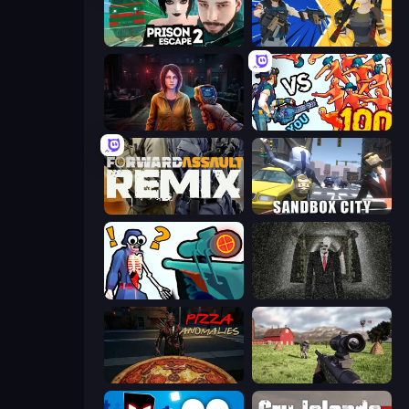
Prison Escape 2
BuildNow GG
Survival Zone Zombie Outbreak
Horde Killer: You vs 100
Forward Assault Remix
Sandbox City
Sniper Shot: Bullet Time
Slenderman Must Die: Underground Bunker
Pizza Anomalies
Dead Zed