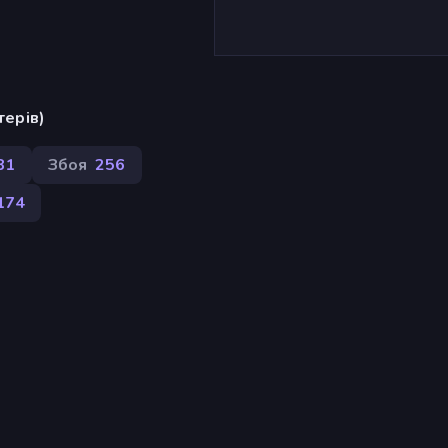
терів)
81
Збоя
256
174