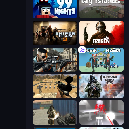
99 Nights (Bloxd.io)
Cry Islands
Sniper Team 3
Fragen
Sure Shot
Bank Heist
Ghost Sniper
Command Strike FPS
Masked Forces
SuperHot