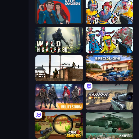
Max vs Gangsters
Zombies Shooter: Part 2
Wild Hunter 3D
Zombies Shooter
Lethal Sniper 3D: Army Soldier
Special Ops: GO
Bulletstorm
Sniper Mission
Camo Sniper
SNIPER