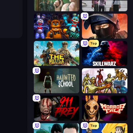
Prison Escape
Sniper Assassin - Government Agent
FNaF Shooter
Bullet Force
Top
The Battleground
SkillWarz
Haunted School
Monster Shooter Apocalypse
911: Prey
Horror Tale
Top