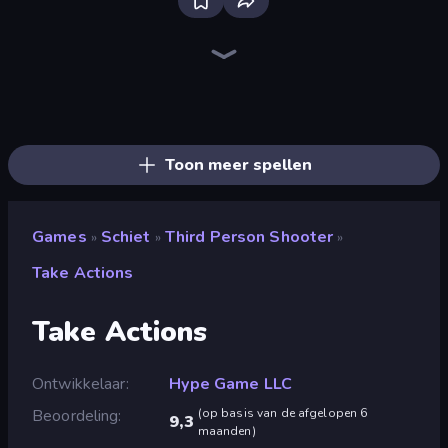
SkillWarz
Fragen
Redcoats.io
The Battleground
Doomsday Shooter
Zombie Outbreak Arena
Online Robot Royale
Bulletstorm
SWAT Cats
10 Bullets - HTML 5
Command Strike FPS
Horde Crusher
Death City Zombie Invasion
Subway Clash 2
Western Sniper
Rift of Hell: Demons War
Zombie Hunter
CS: Chaos Squad
Toon meer spellen
Games
Schiet
Third Person Shooter
»
»
»
Take Actions
Take Actions
Ontwikkelaar
Hype Game LLC
Beoordeling
(
op basis van de afgelopen 6
9,3
maanden
)