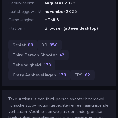
Gepubliceerd
augustus 2025
Laatst bijgewerkt
november 2025
Game-engine
HTML5
Platform
Browser (alleen desktop)
Schiet
88
3D
850
Third Person Shooter
42
Behendigheid
173
Crazy Aanbevelingen
178
FPS
62
Take Actions is een third-person shooter boordevol
filmische slow-motion gevechten en een aangrijpende
verhaallijn. Vecht je een weg uit een ondergrondse
bunker, richt vernielingen aan in een nachtclub en ga