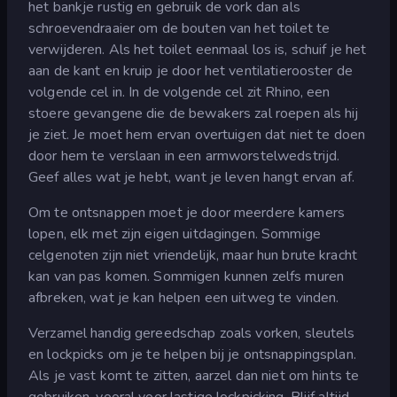
het bankje rustig en gebruik de vork dan als
schroevendraaier om de bouten van het toilet te
verwijderen. Als het toilet eenmaal los is, schuif je het
aan de kant en kruip je door het ventilatierooster de
volgende cel in. In de volgende cel zit Rhino, een
stoere gevangene die de bewakers zal roepen als hij
je ziet. Je moet hem ervan overtuigen dat niet te doen
door hem te verslaan in een armworstelwedstrijd.
Geef alles wat je hebt, want je leven hangt ervan af.
Om te ontsnappen moet je door meerdere kamers
lopen, elk met zijn eigen uitdagingen. Sommige
celgenoten zijn niet vriendelijk, maar hun brute kracht
kan van pas komen. Sommigen kunnen zelfs muren
afbreken, wat je kan helpen een uitweg te vinden.
Verzamel handig gereedschap zoals vorken, sleutels
en lockpicks om je te helpen bij je ontsnappingsplan.
Als je vast komt te zitten, aarzel dan niet om hints te
gebruiken, vooral voor lastige lockpicking. Blijf altijd