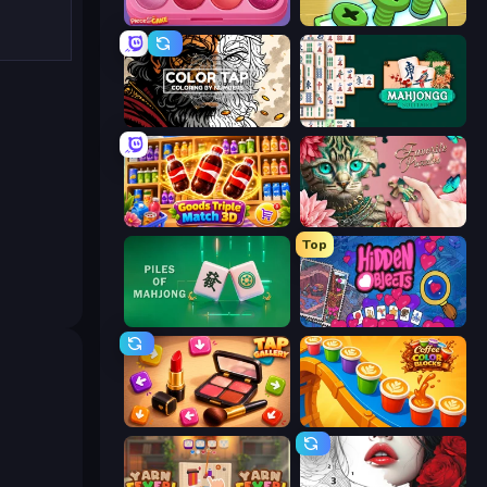
Piece of Cake: Merge and Bake
Screw Out: Bolts and Nuts
Color Tap: Coloring by Numbers
Mahjongg Solitaire
Goods Triple Match 3D
Favorite Puzzles
Top
Piles of Mahjong
Hidden Objects
Tap Gallery
Coffee Color Blocks