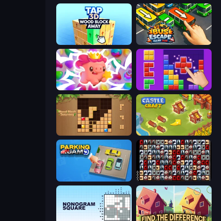
Tap 3D Wood Block Away
Bus Escape: Clear Jam
Match Arena
BlockBuster Puzzle
Wood Block Journey
Castle Craft
Parking Jam
War Mahjong