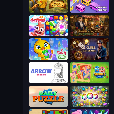
Hidden Objects: Island Secrets
Car OUT! Jam Parking Puzzle
Skydom
Hidden Object: Street Of Secrets
Farm Merge Valley
Hidden Object: Clues and Mysteries
Arrow Escape
Snake Out: Maze Escape
Daily Puzzle
Forgotten Treasure 2