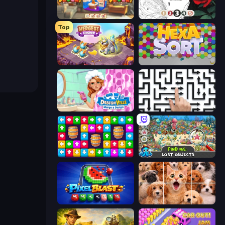
Yarn Fever! Unravel Puzzle
Numicolor
Top
Mergest Kingdom
Hexa Sort
Designville: Merge & Design
Arrow Escape: Puzzle
Tap Away Story
Find Me: Lost Objects
Pixel Blast
Jigpic Solitaire