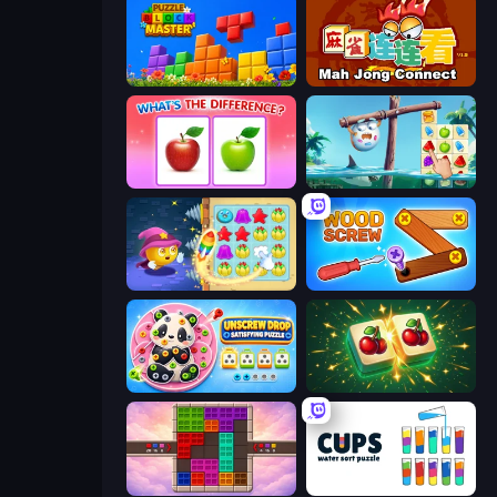
Puzzle Block Master
Mahjong Connect (Legacy)
What's The Difference?
Sugar Heroes
Candy Riddles
Wood Screw: Bolts Puzzle
Unscrew Drop: Satisfying Puzzle
Mahjong Puzzle: Tile Match
Color Cube Puzzle
Cups - Water Sort Puzzle