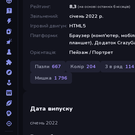
Рейтинг
8,3
(
на основі останніх 6 місяців
)
Звільнений
січень 2022 р.
Ігровий двигун
HTML5
Платформи
Браузер (комп'ютер, мобі
планшет), Додаток CrazyGa
Орієнтація
Пейзаж / Портрет
Пазли
667
Колір
204
3 в ряд
114
Мишка
1 796
Дата випуску
січень 2022