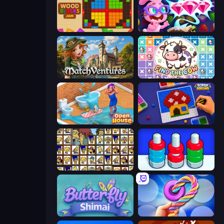
Wood Blocks Jam
Skydom: Reforged
MatchVentures
Find The Cow
Open House
Screw Sorting
Tiles of the Simpsons
Nuts Puzzle: Sort By Color
Butterfly Shimai
Twisted Tangle