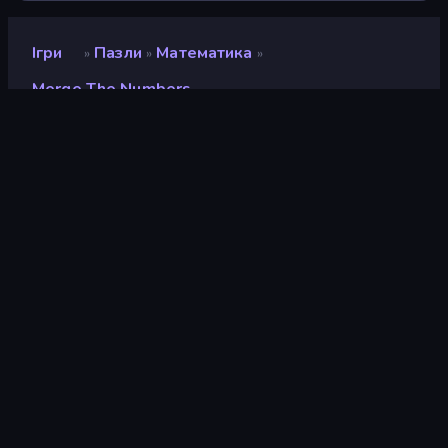
Ігри
Пазли
Математика
»
»
»
Merge The Numbers
Merge the Numbers
Рейтинг
8,2
(
на основі останніх 6 місяців
)
Звільнений
березень 2020 р.
Ігровий двигун
HTML5
Платформи
Браузер (комп'ютер, мобільний
телефон, планшет), Додаток
CrazyGames (iOS, Android)
Орієнтація
Портрет
Пазли
566
Поєднання
64