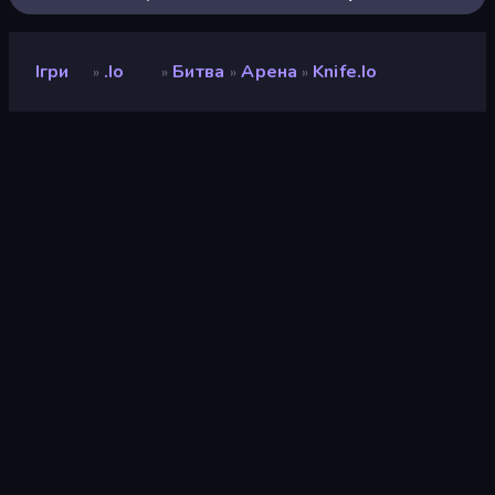
Ігри
.io
Битва
Арена
Knife.io
»
»
»
»
Knife.io
Розробник
Mao Games
Рейтинг
8,7
(
на основі останніх 6 місяців
)
Звільнений
лютий 2025 р.
Останнє оновлення
вересень 2025 р.
Ігровий двигун
Unity 6
Платформи
Браузер (комп'ютер,
мобільний телефон,
планшет), Додаток
CrazyGames (iOS, Android)
Орієнтація
Пейзаж / Портрет