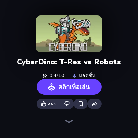
CyberDino: T-Rex vs Robots
9.4/10
แอคชั่น
คลิกเพื่อเล่น
2.9K
Stickman Kombat 2D
CyberShark
Robot Police Iron Panther