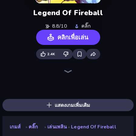
Legend Of Fireball
8.8/10
คลิ๊ก
คลิกเพื่อเล่น
2.4K
The MachinEGG
Human Clicker: Grow Organs
Sandbox: Particle World
Elemental Merge
Ultimate Evolution
Merge Tools - Merge and Dig
Pumpkin Defense: Merge Cannon
Farm Ring Idle
Crusher Clicker
Chaos Arena
Block Wall Destroyer
Idle Mining Empire
Conveyor Idle
Gear Factory
Capybara Clicker
Babel Tower
Planet Clicker 2
Gun Bounce Idle
แสดงเกมเพิ่มเติม
เกมส์
คลิ๊ก
เล่นเพลิน
Legend Of Fireball
»
»
»