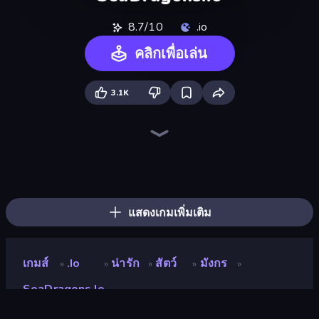
8.7/10
.io
คลิกเพื่อเล่น
3.1K
Holey.io Battle Royale
EvoWars.io
Worms.Zone
Hungry Ocean: Eat, Feed and Grow Fish
Cubes 2048.io
Snake Clash.io
Gulper.io
Hexanaut.io
Gold Rush Arena
Tall.io
MiniGiants.io
Stabfish.io
Snake Merge: Idle & io Zone
Worm Hunt
Giant Rush!
Noob Snake 2048
EpicBallz.io
Dragon.io
แสดงเกมเพิ่มเติม
เกมส์
.io
น่ารัก
สัตว์
มังกร
»
»
»
»
»
SeaDragons.io