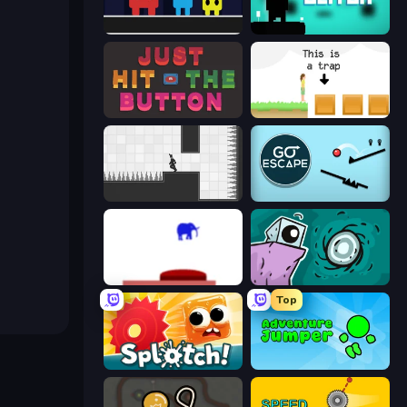
Big Tall Small
Glitch
Just Hit the Button
The Unfair Platformer
Rotate
Go Escape
This Is The Only Level
Tilo
Top
Splotch!
Adventure Jumper