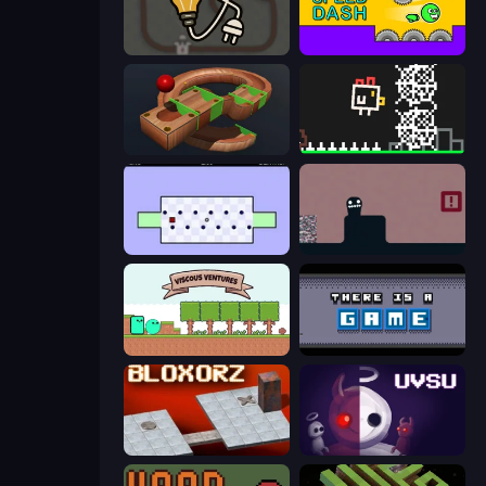
Light The Lamp
Speed Dash
Marble Run
Chicken and Bee
World's Hardest Game
Life in the Static
Viscous Ventures
There Is No Game
Bloxorz
UVSU