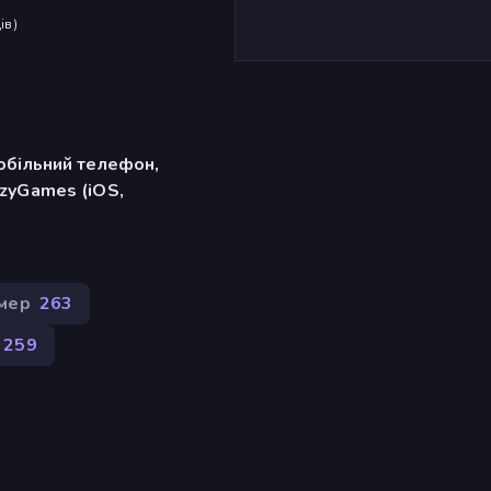
ів
)
обільний телефон,
zyGames (iOS,
мер
263
259