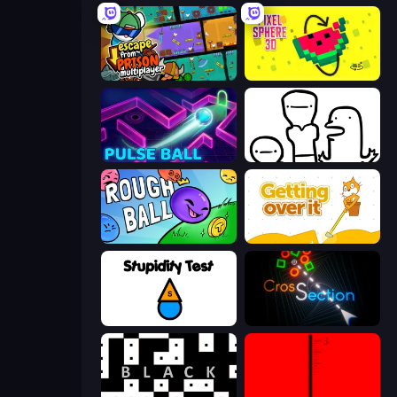
Escape From Prison Multiplayer
Pixel Sphere 3D
Pulse Ball
I Don't Even Know
Rough Ball
Getting Over It
Stupidity Test
Crossection