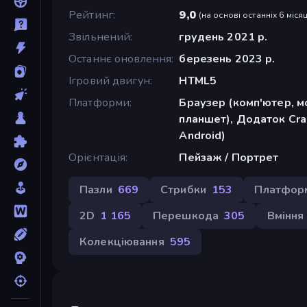
Рейтинг
9,0
(
на основі останніх 6 місяц
Звільнений
грудень 2021 р.
Останнє оновлення
березень 2023 р.
Ігровий двигун
HTML5
Платформи
Браузер (комп'ютер, м
планшет), Додаток Cra
Android)
Орієнтація
Пейзаж / Портрет
Пазли
669
Стрибки
153
Платфор
2D
1 165
Перешкода
305
Вміння
Колекціювання
595