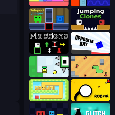
Level EATEN!
Lava and Aqua
Teleport Jumper
Jumping Clones
Plactions
Opposite Day
Appel
SSSPICY!
Growmi
Rodha