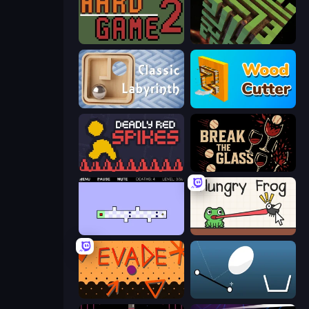
Hard Game 2
Maze Planet 3D
Classic Labyrinth 3D
Wood Cutter - Saw
Deadly Red Spikes
Break the Glass
World's Hardest Game 2
Hungry Frog
Evade
Bouncy Egg