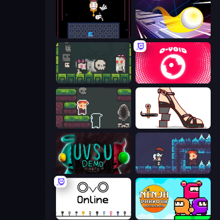
Just One Boss
Leap and Avoid 2
A Grim Chase
O-VOID
A Grim Love Tale
Kakato Otoshi
UVSU Demo
A Grim Granny
OvO.io
Ninja Parkour Multiplayer