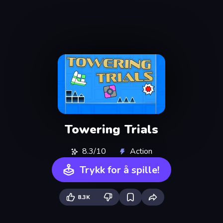
Towering Trials
8.3/10
Action
Trykk for å spille!
8.3K