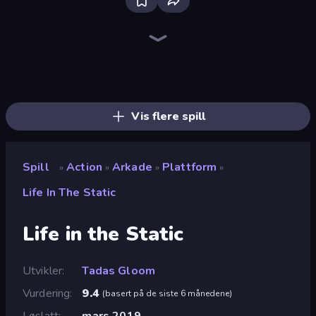
Brainrot Arena Online
Playground
Stick Epic Fighter
Throw a Lucky Block
Stickman King
Stickman Epic
Stickman Rebirth
Lime Playground Sandbox
Trap Craft
War the Knights
Stickman Project
Mr. Dude: Online Multiverse Challenge
Stickman Clash
99 Nights (Bloxd.io)
Fortzone Battle Royale
Obby World: Squid Escape
Escape Evil Granny!
Stickman Kombat 2D
Vis flere spill
Spill
Action
Arkade
Plattform
»
»
»
»
Life In The Static
Life in the Static
Utvikler
Tadas Gloom
Vurdering
9.4
(
basert på de siste 6 månedene
)
Løslatt
mars 2019