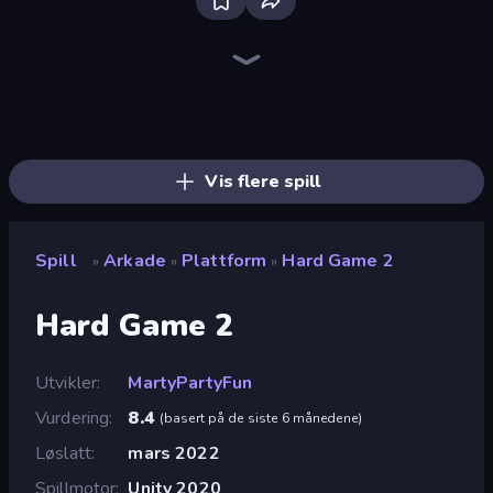
Bloxd.io
Ragdoll Archers
EvoWars.io
Piece of Cake: Merge and Bake
Veck.io
Racing Limits
Traffic Rider
Mahjongg Solitaire
Screw Out: Bolts and Nuts
Words of Wonders
Piles of Mahjong
Designville: Merge & Design
Miniblox
Space Waves
Stickman Clash
SkillWarz
Fortzone Battle Royale
Arrow Escape
Vis flere spill
Spill
Arkade
Plattform
Hard Game 2
»
»
»
Hard Game 2
Utvikler
MartyPartyFun
Vurdering
8.4
(
basert på de siste 6 månedene
)
Løslatt
mars 2022
Spillmotor
Unity 2020