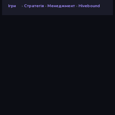
Ігри
Стратегія
Менеджмент
Hivebound
»
»
»
Hivebound
Рейтинг
8,4
(
на основі останніх 6 місяців
)
Звільнений
травень 2026 р.
Останнє оновлення
липень 2026 р.
Ігровий двигун
Unity 6
Платформи
Браузер (комп'ютер,
мобільний телефон,
планшет), Додаток
CrazyGames (Android)
Орієнтація
Пейзаж
Стратегія
164
Mobile
2 348
2D
931