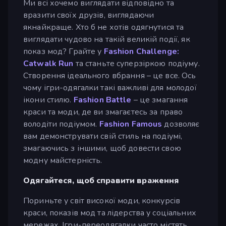
Ми всі хочемо виглядати відповідно та
вразити своїх друзів, виглядаючи
якнайкраще. Хто б не хотів одягнутися та
виглядати чудово на такій великій події, як
показ мод? Грайте у
Fashion Challenge:
Catwalk Run
та станьте суперзіркою подіуму.
Створення ідеального вбрання – це все. Ось
чому ігри-одягалки такі важливі для молодої
ікони стилю.
Fashion Battle
– це змагання
краси та моди, де ви змагаєтесь за право
володіти подіумом.
Fashion Famous
дозволяє
вам демонструвати свій стиль на подіумі,
змагаючись з іншими, щоб довести свою
модну майстерність.
Одягайтеся, щоб справити враження
Пориньте у світ високої моди, конкурсів
краси, показів мод та лідерства у соціальних
мережах. Ігри-переодягалки часто містять