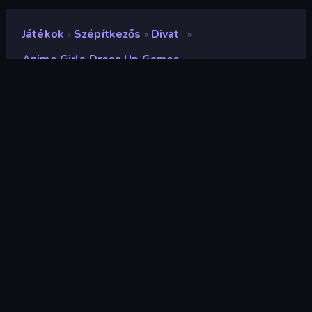
Játékok
Szépítkezős
Divat
»
»
»
Anime Girls Dress Up Games
Anime Girls Dress Up
Games
Fejlesztő
ARPAPLUS
Értékelés
8,3
(
az elmúlt 6 hónap alapján
)
Megjelent
2023. november
Játékmotor
Unity 2022
Platformok
Böngésző (asztali számítógép,
mobil, tablet), CrazyGames
alkalmazás (Android), App Store
(Android)