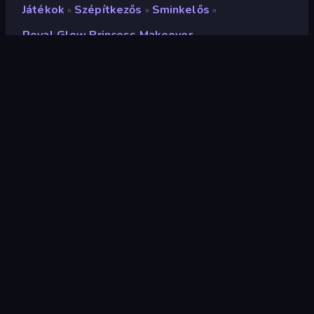
Játékok
Szépítkezős
Sminkelős
»
»
»
Royal Glow Princess Makeover
Royal Glow Princess
Makeover
Értékelés
8,7
(
az elmúlt 6 hónap alapján
)
Megjelent
2026. április
Játékmotor
Unity 6
Platformok
Böngésző (asztali számítógép,
mobil, tablet), CrazyGames
alkalmazás (iOS, Android), App
Store (Android)
Tájolás
Tájkép