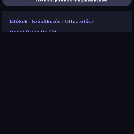
További játékok megjelenítése
Játékok
Szépítkezős
Öltöztetős
»
»
»
Model Dress Up Girl
Model Dress Up Girl
Fejlesztő
ARPAPLUS
Értékelés
8,7
(
az elmúlt 6 hónap alapján
)
Megjelent
2023. május
Játékmotor
Unity 2022
Platformok
Böngésző (asztali számítógép,
mobil, tablet), CrazyGames
alkalmazás (Android), App Store
(Android)