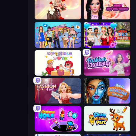
GRWM Date Night
Wendy Soft Girl Makeup
College Girls Team Makeover
Mean Girls Graduation Day
Impossible Date
Fashion Challenge: Catwalk Run
Fashion Holic
Avatar Make Up
Make Up Hole
Draw Missing Part | DOP Puzzle