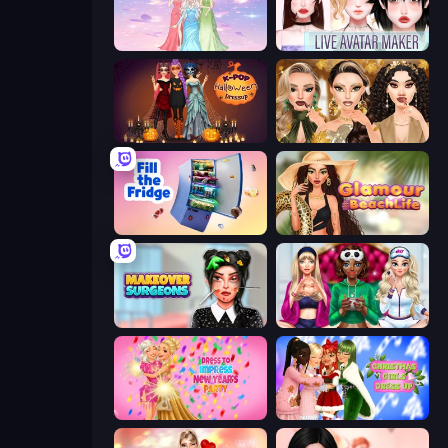
Tailor Stylist: Fashion Diary
Live Avatar Maker: Girls
K-Pop Halloween Dress Up
Autumn Glam Gala
Fill The Fridge
Glamour Beach Life
Makeover Surgeons
BFFs Luxury Loungewear
Dress To Impress: New Year's Party
Christmas Girls Dress Up