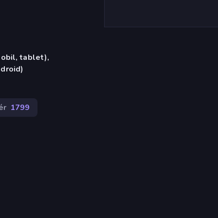
bil, tablet),
droid)
ér
1799