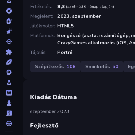
Értékelés
8,3
(
az elmúlt 6 hónap alapján
)
Megjelent
2023. szeptember
Játékmotor
HTML5
Platformok
Böngésző (asztali számítógép, mo
CrazyGames alkalmazás (iOS, An
Tájolás
Portré
Szépítkezős
108
Sminkelős
50
Eg
Kiadás Dátuma
szeptember 2023
Fejlesztő