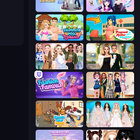
Fashion Battle
Anime Couple: Avatar Maker
Swimming Pool Romance
Pregnant Mother Simulator
Fashion Week 2025
Valentine's Day Proposal
Fashion Famous
Back To School: Uniforms Edition
Knock Your Mind
Model Wedding