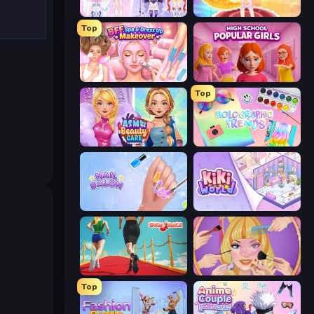
Idol Livestream: Fashion Game
Royal Glow Princess Makeover
Top
BFF Makeover - Spa & Dress Up
High School Popular Girls
Top
ASMR Beauty Care
Holographic Trends
Nail Salon
KiKi World
Shoe Race
Extreme Makeover
Top