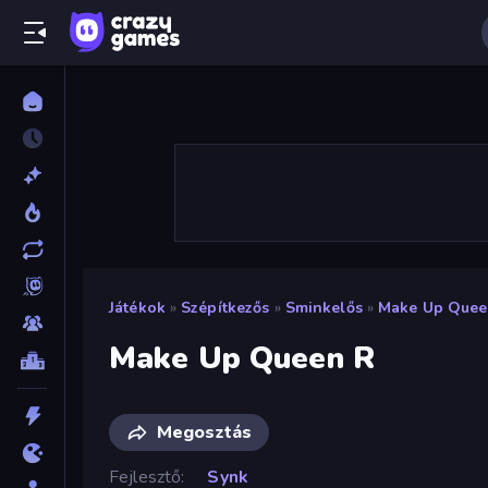
Játékok
»
Szépítkezős
»
Sminkelős
»
Make Up Quee
Make Up Queen R
Megosztás
Fejlesztő
Synk