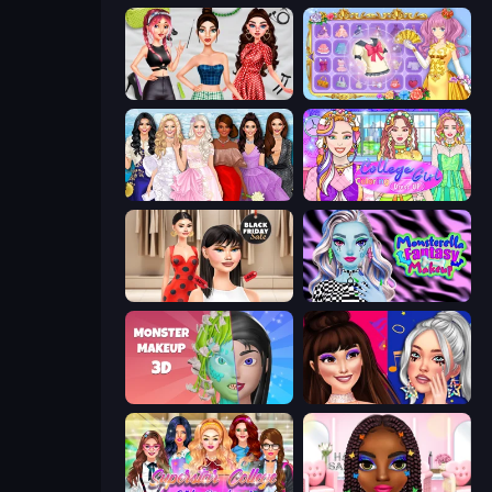
Brat Girl Summer
Anime Princess Dress Up
Model Dress Up Girl
College Girl Coloring Dress Up
Shopaholic Black Friday
Monsterella Fantasy Makeup
Monster Makeup 3D
Teenage Celebrity Rivalry