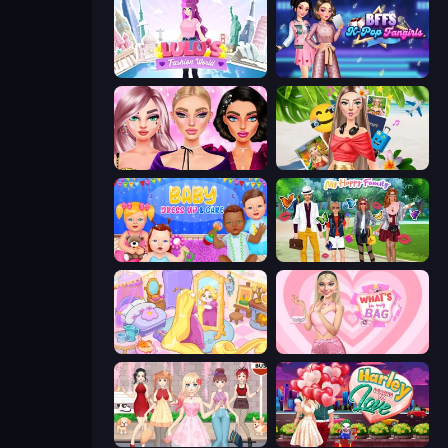
Lulu's Fashion World
BFFs K-Pop Fangirls
New Year Makeup Trends
Travel with Me: ASMR Edition
Baby Dress Up
Superstar Family Dress Up
Fairy Room - Decor Game
What's In My Bag
Anime Girls Dress Up Games
Harley Learns To Love