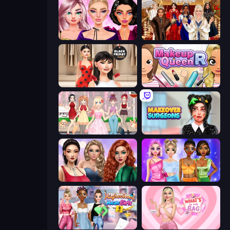
New Year Makeup Trends
Royal Dress Up - Fashion Queen
Shopaholic Black Friday
Make Up Queen R
Anime Girls Dress Up Games
Makeover Surgeons
Colored Denim Trends
Monochrome Looks
Highschool Mean Girls 3
What's In My Bag