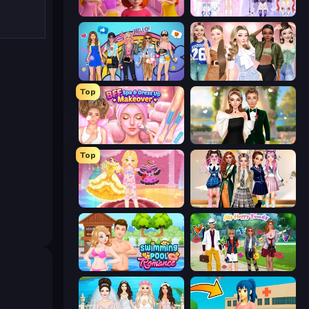
High School Popular Girls
Idol Livestream: Fashion Game
College Girls Team Makeover
Fashion Week 2025
Top
BFF Makeover - Spa & Dress Up
Valentine's Day Proposal
Top
Royal Glow Princess Makeover
Back To School: Uniforms Edition
Swimming Pool Romance
Superstar Family Dress Up