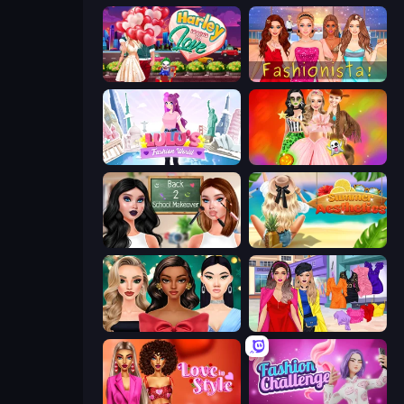
Harley Learns To Love
Fashionista Makeup & Dress Up
Lulu's Fashion World
Iconic Halloween Costumes
Back 2 School Makeover
Summer Aesthetics
New Year's Eve Makeup
Billionaire Wife Dress Up