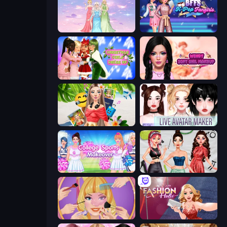
Tailor Stylist: Fashion Diary
BFFs K-Pop Fangirls
Christmas Girls Dress Up
Wendy Soft Girl Makeup
Travel with Me: ASMR Edition
Live Avatar Maker: Girls
College Sport Team Makeover
Brat Girl Summer
Extreme Makeover
Fashion Holic