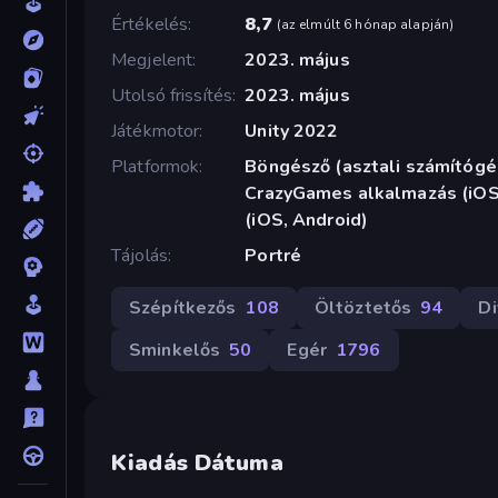
Értékelés
8,7
(
az elmúlt 6 hónap alapján
)
Megjelent
2023. május
Utolsó frissítés
2023. május
Játékmotor
Unity 2022
Platformok
Böngésző (asztali számítógép
CrazyGames alkalmazás (iOS,
(iOS, Android)
Tájolás
Portré
Szépítkezős
108
Öltöztetős
94
Di
Sminkelős
50
Egér
1796
Kiadás Dátuma