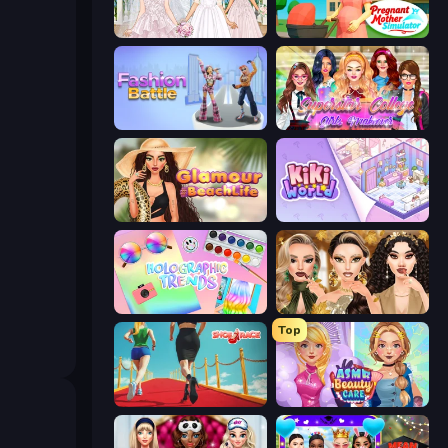
Model Wedding
Pregnant Mother Simulator
Fashion Battle
Superstar College Girls Makeover
Glamour Beach Life
KiKi World
Holographic Trends
Autumn Glam Gala
Top
Shoe Race
ASMR Beauty Care