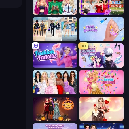
BFFs Luxury Loungewear
Mean Girls Graduation Day
College Girl & Boy Makeover
Nail Salon
Top
Fashion Famous
Anime Couple: Avatar Maker
Model Dress Up Girl
Dress To Impress: New Year's Party
K-Pop Halloween Dress Up
GRWM Date Night