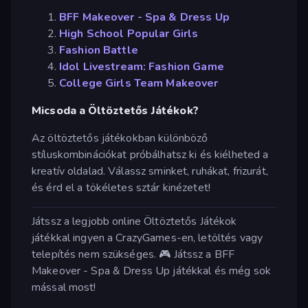
BFF Makeover - Spa & Dress Up
High School Popular Girls
Fashion Battle
Idol Livestream: Fashion Game
College Girls Team Makeover
Micsoda a Öltöztetős Játékok?
Az öltöztetős játékokban különböző
stíluskombinációkat próbálhatsz ki és kiélheted a
kreatív oldalad. Válassz sminket, ruhákat, frizurát,
és érd el a tökéletes sztár kinézetet!
Játssz a legjobb online Öltöztetős Játékok
játékkal ingyen a CrazyGames-en, letöltés vagy
telepítés nem szükséges. 🎮 Játssz a BFF
Makeover - Spa & Dress Up játékkal és még sok
mással most!