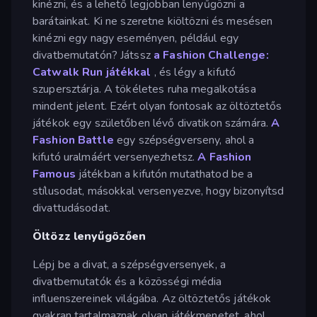
kinézni, és a lehető legjobban lenyűgözni a
barátainkat. Ki ne szeretne kiöltözni és mesésen
kinézni egy nagy eseményen, például egy
divatbemutatón? Játssz
a Fashion Challenge:
Catwalk Run játékkal
, és légy a kifutó
szupersztárja. A tökéletes ruha megalkotása
mindent jelent. Ezért olyan fontosak az öltöztetős
játékok egy születőben lévő divatikon számára.
A
Fashion Battle
egy szépségverseny, ahol a
kifutó uralmáért versenyezhetsz.
A Fashion
Famous
játékban a kifutón mutathatod be a
stílusodat, másokkal versenyezve, hogy bizonyítsd
divattudásodat.
Öltözz lenyűgözően
Lépj be a divat, a szépségversenyek, a
divatbemutatók és a közösségi média
influenszereinek világába. Az öltöztetős játékok
gyakran tartalmaznak olyan játékmenetet, ahol