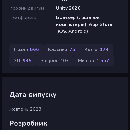
Ігровий двигун
Unity 2020
Платформи
Браузер (лише для
комп'ютерів), App Store
(iOS, Android)
Пазли
566
Класика
75
Колір
174
2D
935
3 в ряд
103
Мишка
1 557
Дата випуску
жовтень 2023
Розробник