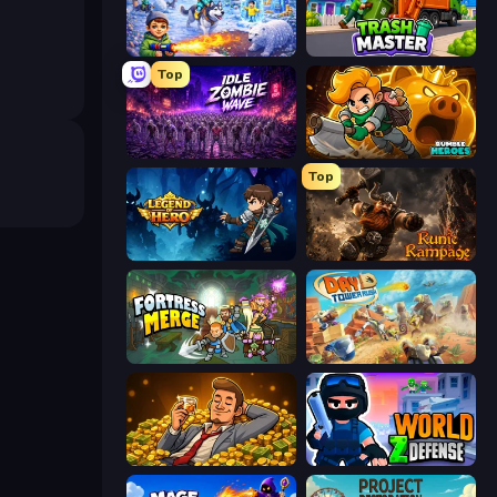
Frost Land - Snow Survival
Trash Master
Top
Idle Zombie Wave: Survivors
Rumble Heroes
Top
Legend of Hero
Runic Rampage
Fortress Merge
Day D Tower Rush
Idle Billionaire Tycoon
World Z Defense - Zombie Defense