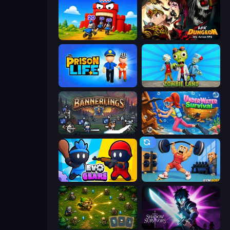
TimeWarriors
AFK Dungeon: Idle Action RPG
Prison Life
Zombie Land
Bannerlings
Underwater Survival
Evo Gears
Gym Boss
Tiny Ranger
Shadow Survivors