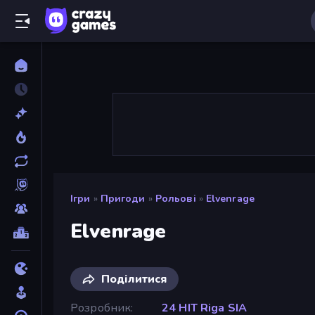
Ігри
»
Пригоди
»
Рольові
»
Elvenrage
Elvenrage
Поділитися
Розробник
24 HIT Riga SIA