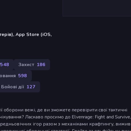
ерів), App Store (iOS,
548
Захист
186
ювання
598
Бойові дії
127
гії оборони вежі, де ви зможете перевірити свої тактичні
кування? Ласкаво просимо до Elvenrage: Fight and Survive,
ередньовічних ігор разом з механіками крафтингу, вижив
дивовижної оборонної стратегії. Грайте за ельфійську луч