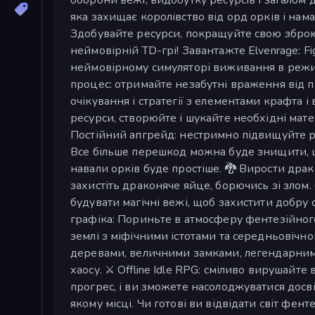
яка захищає королівство від орд орків і нам
Здобувайте ресурси, покращуйте свою зброю
неймовірній TD-грі! Завантажте Elvenrage: Fi
неймовірному симуляторі виживання в режимі
процес: отримайте незабутні враження від 
очікування і стратегії з елементами крафта 
ресурси, створюйте і шукайте необхідні матер
Постійний апгрейд: нестримно підвищуйте рі
Все більше перешкод можна буде знищити, що
навали орків буде простіше. 🐉 Вирости дра
захистіть драконяче яйце, борючись зі злом.
будувати магічні вежі, щоб захистити добру 
графіка: Пориньте в атмосферу фентезійного св
землі з міфічними істотами та середньовічно
деревами, величними замками, легендарним
хаосу. ⚔️ Offline Idle RPG: сміливо вирушайт
прогрес, і ви зможете насолоджуватися досв
якому місці. Чи готові ви відвідати світ фе