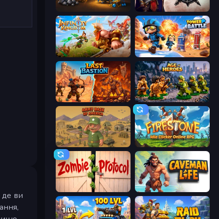
Gothic Story RPG
Stronghold Dude
Infinity Kingdom
Tower Battle
Last Bastion
Age of Heroes
Army Base Of America
Firestone – Idle Clicker Online RPG
Zombie Protocol
Caveman Life
 де ви
ання,
ницю,