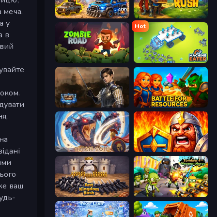
 меча.
AOD - Art Of Defense
Raid & Rush
а у
Hot
а в
овий
Zombie Road
Machine Eater
бувайте
роком.
ідувати
Battle Arena
Battle for Resources
я,
вна
відані
Titan Soul: Action RPG
WarLink: Crown & Clash
ими
ього
еже ваш
Ant Kingdom Rush
Zombies 4 Weapon Merge
удь-