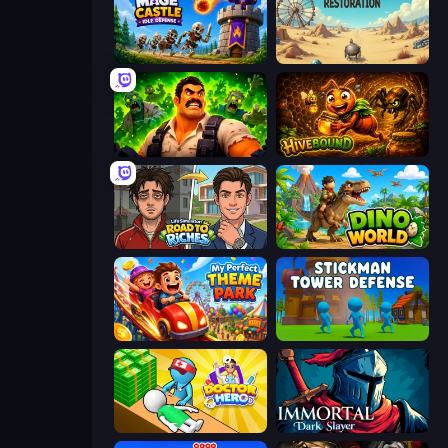
Mage Castle Idle Defense
Project Restoration
Zombie Lab Escape
Hivebound
Life Simulator: Road to Riches
Dino World
My Perfect Theme Park
Stickman Tower Defense Idle 3D
Doctor Hero
Immortal: Dark Slayer