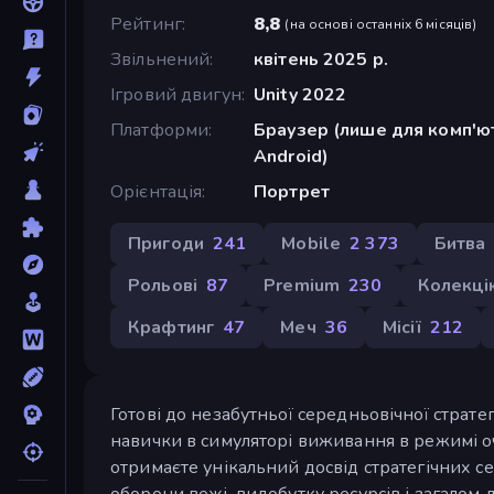
Рейтинг
8,8
(
на основі останніх 6 місяців
)
Звільнений
квітень 2025 р.
Ігровий двигун
Unity 2022
Платформи
Браузер (лише для комп'ют
Android)
Орієнтація
Портрет
Пригоди
241
Mobile
2 373
Битва
Рольові
87
Premium
230
Колекці
Крафтинг
47
Меч
36
Місії
212
Готові до незабутньої середньовічної страте
навички в симуляторі виживання в режимі очі
отримаєте унікальний досвід стратегічних с
оборони вежі, видобутку ресурсів і загалом 