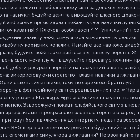
агається вижити в небезпечному світі за допомогою лука та
 та навички, будуйте вежі та вирощуйте власного дракон
ght and Survive прямо зараз і покажіть свої навички лучник
 очікування! ⚡ Ключові особливості ⚡ 🏹 Унікальний ігр
поєднання захисту вежі, симулятора виживання в режимі
і видобутку корисних копалин. Ламайте все навколо, видо
іали, будуйте вежі і захищайтеся від натиску ворогів. ⚒️
вень свого меча і лука і відчувайте перевагу з кожним к
б добути ресурси і перейти на наступний рівень, а лікв
кона: використовуючи стратегію і власні навички виживанн
 Орки стають сильнішими, тому не соромтеся брати лук і
сторону в фентезійному світі середньовічних ігор. ⭐ Чарі
іту разом з Elvenrage: Fight and Survive та ступіть на нез
ю магією. Заворожуючі локації ельфійського світу з віков
и артефактами і прекрасною головною героїнею серед ц
е в пригоду і без підключення до інтернету, наша гра збер
ідом RPG ігор в автономному режимі в будь-який час і в б
нтезі з елементами симулятора виживання? Не зволікайте та