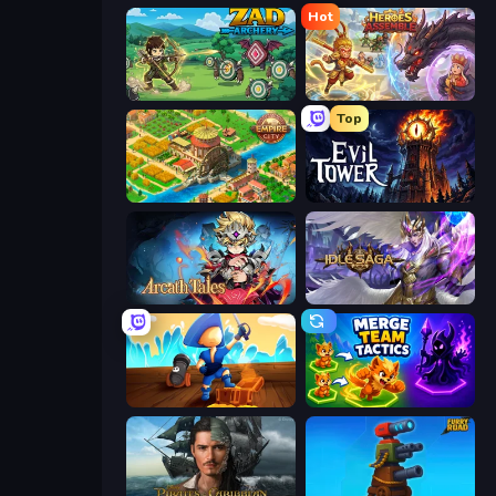
Hot
Zad Archery - Demo
Heroes Assemble
Top
Empire City
Evil Tower
Arcath Tales
Idle Saga
Captains Idle
Merge Team Tactics