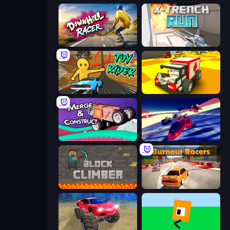
Downhill Racer
X Trench Run
Toy Rider
Blocky Demolition Derby
Merge & Construct
Hyperspace Racers 3
Block Climber
Burnout Racers