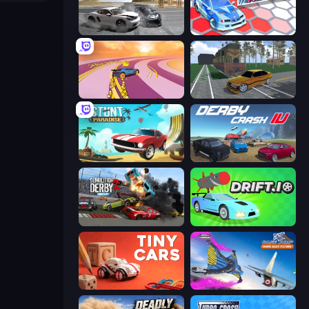
Gearshift One
Cars Arena
Sky Car Drift
Obby: Car Crash Sandbox
Stunt Paradise
Derby Crash 4
Demolition Derby 2
Drift.io
Tiny Cars
Base Jump Wing Suit Flying