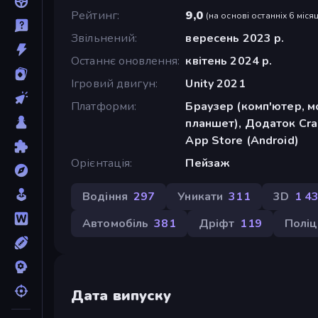
Рейтинг
9,0
(
на основі останніх 6 місяц
Звільнений
вересень 2023 р.
Останнє оновлення
квітень 2024 р.
Ігровий двигун
Unity 2021
Платформи
Браузер (комп'ютер, м
планшет), Додаток Cra
App Store (Android)
Орієнтація
Пейзаж
Водіння
297
Уникати
311
3D
1 4
Автомобіль
381
Дріфт
119
Поліц
Дата випуску