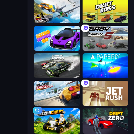
Jump Into The Plane
Drift Boss
Nitro Racing Go
Derby Crash 5
Drift Arena
Paperly: Paper Plane Adventure
Plane Chase
Jet Rush
Mechacraft.io
Drift Zero