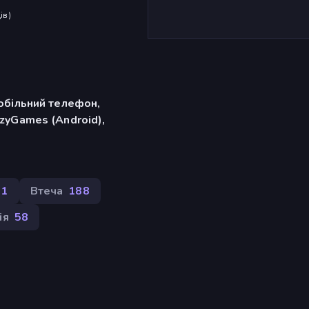
ів
)
обільний телефон,
zyGames (Android),
31
Втеча
188
ія
58