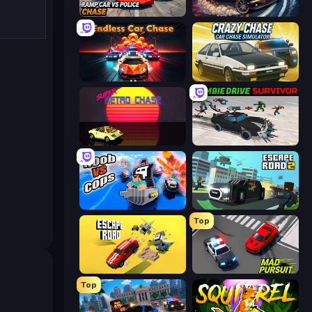
Ramp Car VS Police: CHASE
Drift King
Endless Hot Pursuit
Crazy Chase - Car Chase Simulator
Super Retro Chase
Zombie Drive Survivor
Noob vs Cops
Escape Road 2
Top
Escape Road
Mad Pursuit
Top