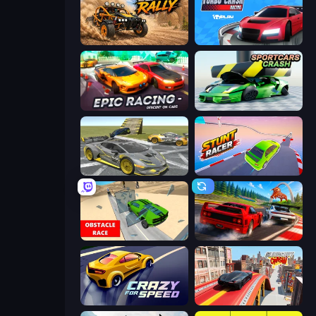
Deadly Rally
Turbo Crash
Epic Racing - Descent on Cars
Sportcars Crash
Wrong Way
Stunt Racer
Obstacle Race: Destroying Simulator!
Racing: Online!
Crazy for Speed
Slingshot Crash