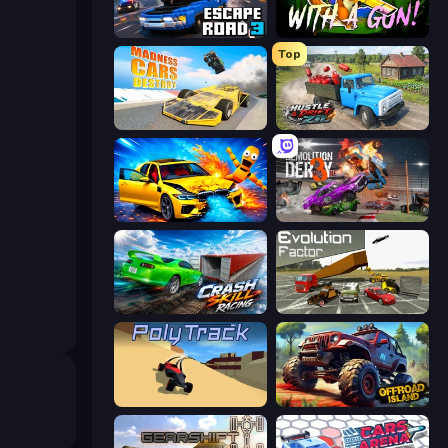
Escape Road 3
Squirrel with a Gun!
Top
Madness Cars Destroy
Hustle & Drift in ZIL
BMG: Ragdoll Playground
Demolition Derby 3
Crash Skill Racing
Evolution Factor
PolyTrack
Offroad Island