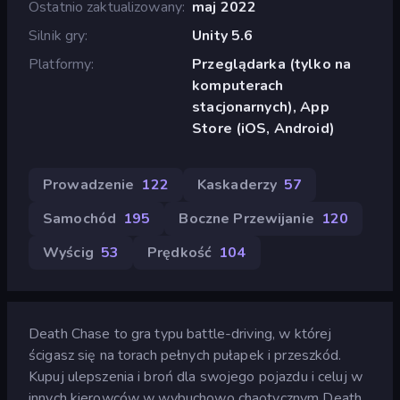
Ostatnio zaktualizowany
maj 2022
Silnik gry
Unity 5.6
Platformy
Przeglądarka (tylko na
komputerach
stacjonarnych), App
Store (iOS, Android)
Prowadzenie
122
Kaskaderzy
57
Samochód
195
Boczne Przewijanie
120
Wyścig
53
Prędkość
104
Death Chase to gra typu battle-driving, w której
ścigasz się na torach pełnych pułapek i przeszkód.
Kupuj ulepszenia i broń dla swojego pojazdu i celuj w
innych kierowców w wybuchowo chaotycznym Death