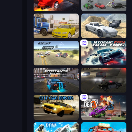
City Car Driving Simulator: Stunt
Derby Crash 5
Crazy Car Stunts
Derby Crash 2
Derby Crash 3
Xtreme City Drifting
Street Racing: Open World
City Car Driving Simulator 2
City Car Driver
Demolition Derby 3