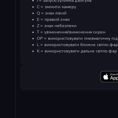
I = запуск/зупинка двигуна
C = змінити камеру
Q = знак лівий
E = правий знак
Z = знак небезпеки
T = увімкнення/вимкнення сирен
OP = використовувати пневматичну під
L = використовувати ближнє світло фар
K = використовувати дальнє світло фар