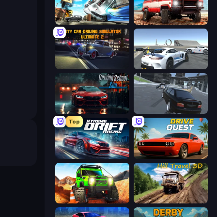
Real Drift World
Offroad Masters Challenge
City Car Driving Simulator: Ultimate 2
Crazy Stunt Cars Multiplayer
Driving School Simulator
Transporter Hot Pursuit
Top
Xtreme DRIFT Racing
Drive Quest
Offroad Life 3D
Hill Travel 3D