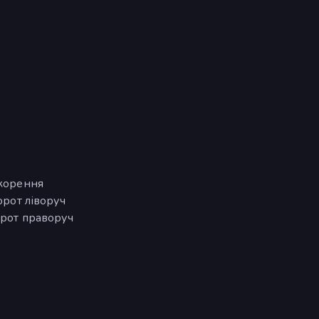
скорення
орот ліворуч
орот праворуч