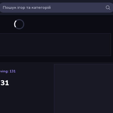
iving: 131
131