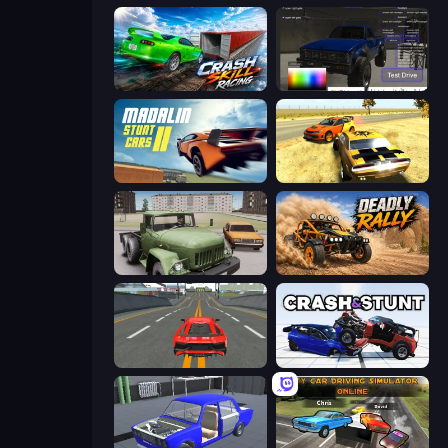
Crash Skill Racing
Car Inspector: Truck
Madalin Stunt Cars 2
3D Car Simulator
Truck Driver Easy Road
Deadly Rally
Modern Car Racing 2
Crash & Stunt