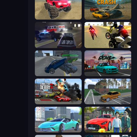
Monster Cars: Ultimate Simulator
Derby Crash
City Car Driving Simulator 3
3D Moto Simulator 2
Offroader V6
RealDrive
Demolition Derby 2
Obby: Car Crash Sandbox
Real City Driver
Speedboy: History with Grandfather