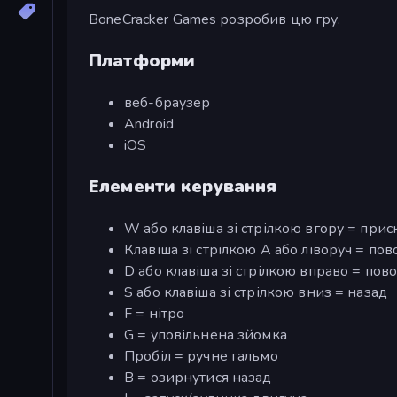
BoneCracker Games розробив цю гру.
Платформи
веб-браузер
Android
iOS
Елементи керування
W або клавіша зі стрілкою вгору = при
Клавіша зі стрілкою A або ліворуч = пов
D або клавіша зі стрілкою вправо = пов
S або клавіша зі стрілкою вниз = назад
F = нітро
G = уповільнена зйомка
Пробіл = ручне гальмо
B = озирнутися назад