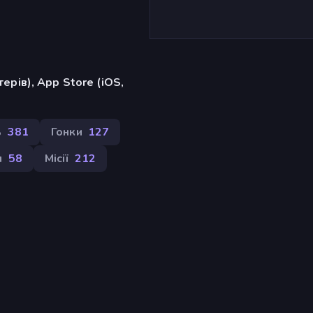
ерів), App Store (iOS,
ь
381
Гонки
127
я
58
Місії
212