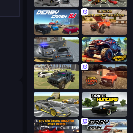
Gearshift One
Evolution Factor
Derby Crash 4
Ultimate Truck Driving Simulator 2020
RCC City Racing
Offroad Island
4x4 Offroader
DriveTown
Wrong Way
Drift Hunters