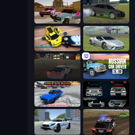
Village Car Stunts
Drift Runner 3D
Car Simulator: Crash City
Sports Cars Driver
City Car Driving Simulator
Russian Car Driver ZIL 130
Force Drift Racing: Aussie Burnout
Decorate My BMW M5
Crazy Stunt Cars 2
POLICE Chase Simulator