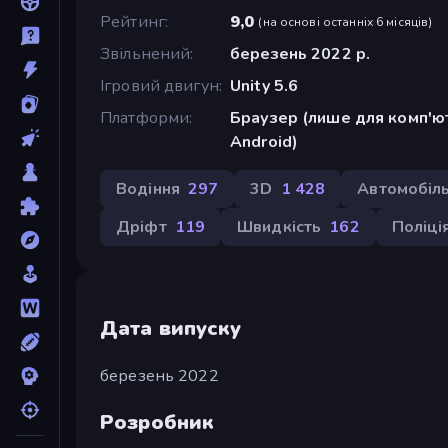
Рейтинг
9,0
(
на основі останніх 6 місяців
)
Звільнений
березень 2022 р.
Ігровий двигун
Unity 5.6
Платформи
Браузер (лише для комп'ют
Android)
Водіння
297
3D
1 428
Автомобіл
Дріфт
119
Швидкість
162
Поліці
Дата випуску
березень 2022
Розробник