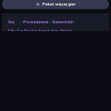
Pokaż więcej gier
Gry
Prowadzenie
Samochód
»
»
»
City Car Driving Simulator: Online
City Car Driving
Simulator: Online
Deweloper
BoneCracker Games
Ocena
(
na podstawie ostatnich 6
9,1
miesięcy
)
Wydany
styczeń 2024
Ostatnio zaktualizowany
grudzień 2024
Silnik gry
Unity 2022
Platformy
Przeglądarka (komputer