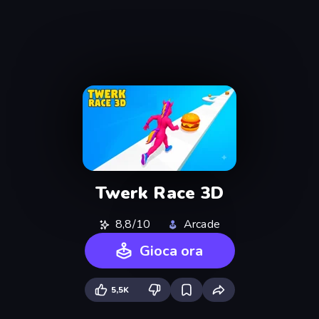
Twerk Race 3D
8,8/10
Arcade
Gioca ora
5,5K