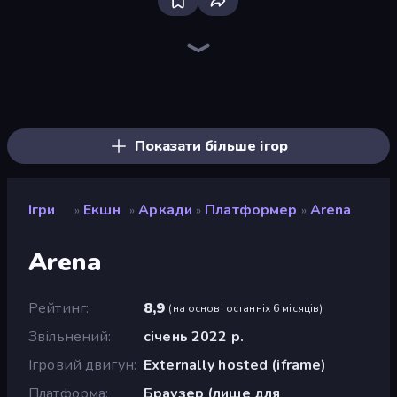
Throw a Lucky Block
Stickman Clash
Stickman Project
Mr. Dude: Online Multiverse Challenge
Brainrot Arena Online
Escape Tsunami for Brainrots!
War the Knights
Fortzone Battle Royale
Stickman Rebirth
Getaway Shootout
Puppet Fighter 2 Player
99 Nights (Bloxd.io)
Stickman Kombat 2D
Escape Lava for Brainrots!
Obby Escape from Tsunami Brainrot
Obby: Dig Brainrots
Playground
Escape Tsunami Brainrot
Показати більше ігор
Ігри
Екшн
Аркади
Платформер
Arena
»
»
»
»
Arena
Рейтинг
8,9
(
на основі останніх 6 місяців
)
Звільнений
січень 2022 р.
Ігровий двигун
Externally hosted (iframe)
Платформа
Браузер (лише для