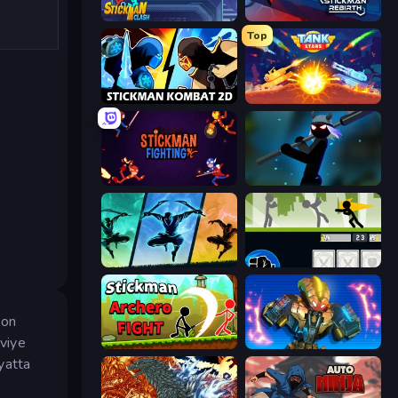
Stickman Clash
Stickman Rebirth
Top
Stickman Kombat 2D
Tank Stars
Stickman Fighting: Super War
Stickman Weapon Master
Shadow Ninja Revenge
Stickman Fighter: Mega Brawl
yon
eviye
Stickman Archero Fight
Ultimate Robo Duel 3D
yatta