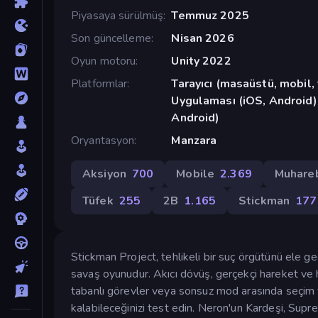
Piyasaya sürülmüş
Temmuz 2025
Son güncelleme
Nisan 2026
Oyun motoru
Unity 2022
Platformlar
Tarayıcı (masaüstü, mobil
Uygulaması (iOS, Android)
Android)
Oryantasyon
Manzara
Aksiyon
700
Mobile
2.369
Muhare
Tüfek
255
2B
1.165
Stickman
177
Stickman Project, tehlikeli bir suç örgütünü ele ge
savaş oyunudur. Akıcı dövüş, gerçekçi hareket ve h
tabanlı görevler veya sonsuz mod arasında seçim 
kalabileceğinizi test edin. Neron'un Kardeşi, Suprem