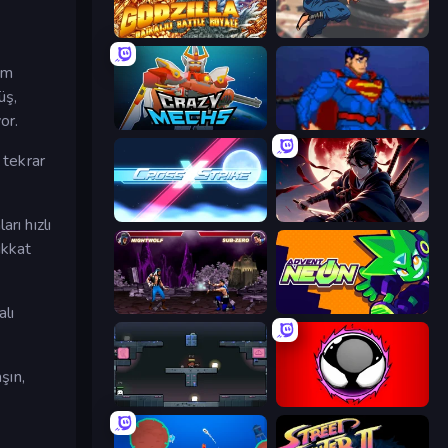
Godzilla Daikaiju Battle Royale
Auto Ninja
am
üş,
or.
Crazy Mechs
Injustice Gods Among Us
 tekrar
Cross Strike
Samurai's Shadow
rı hızlı
ikkat
Mortal Kombat Karnage
Advent NEON
lı
şın,
Arena
Splatmans