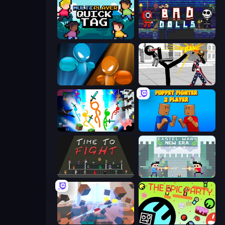
Multiplayer Quick Tag
Bad Dolls
Drunken Boxing
Stickman Fighting 3D
Stickman Epic
Puppet Fighter 2 Player
Time to Fight
Castle Wars: New Era
Cubic Rush
The Epic Party