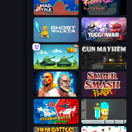
Mad Royale Tactics
Street Fighter 2
Ghost Walker
Tuggowar
Tank Wars
Gun Mayhem
Fighter Legends Duo
Super Smash Flash
Stickman battle 1-4 Players
Radiance Hearts