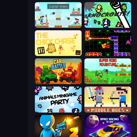
Castle Wars
KNOCKOUTS!
The Chick Chase
LazerGrrl
Car Battle
Super Robo - Adventure
Animals Minigame Party
Castle Wars: Middle Ages