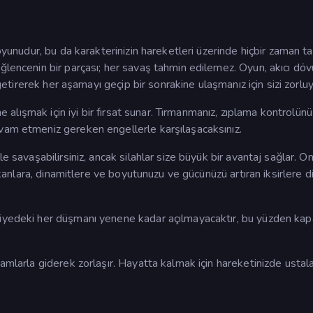
 oyunudur, bu da karakterinizin hareketleri üzerinde hiçbir zaman t
ğlencenin bir parçası; her savaş tahmin edilemez. Oyun, akıcı döv
 getirerek her aşamayı geçip bir sonrakine ulaşmanız için sizi zorluy
ne alışmak için iyi bir fırsat sunar. Tırmanmanız, zıplama kontrolünü
vam etmeniz gereken engellerle karşılaşacaksınız.
 savaşabilirsiniz, ancak silahlar size büyük bir avantaj sağlar. Onla
alkanlara, dinamitlere ve boyutunuzu ve gücünüzü artıran iksirlere d
viyedeki her düşmanı yenene kadar açılmayacaktır, bu yüzden kapa
amlarla giderek zorlaşır. Hayatta kalmak için hareketinizde ustala