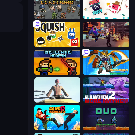
MiniBattles
Press A to Party
Squish
Cyber Rage: Retribution
Castle Wars: Modern
Mecha Allstars Battle Royale
The Legendary Assassin Ninja KAL
Gun Mayhem 2
Gang Brawlers
Duo