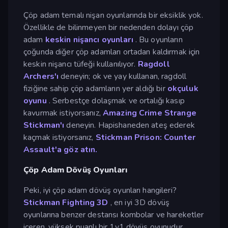
Çöp adam temalı nişan oyunlarında bir eksiklik yok.
Özellikle de bilinmeyen bir nedenden dolayı çöp
adam
keskin nişancı oyunları
. Bu oyunların
çoğunda diğer çöp adamları ortadan kaldırmak için
keskin nişancı tüfeği kullanılıyor.
Ragdoll
Archers'ı
deneyin; ok ve yay kullanan, ragdoll
fiziğine sahip çöp adamların yer aldığı bir
okçuluk
oyunu
. Serbestçe dolaşmak ve ortalığı kasıp
kavurmak istiyorsanız,
Amazing Crime Strange
Stickman'ı
deneyin. Hapishaneden ateş ederek
kaçmak istiyorsanız,
Stickman Prison: Counter
Assault'a göz atın.
Çöp Adam Dövüş Oyunları
Peki, iyi çöp adam dövüş oyunları hangileri?
Stickman Fighting 3D
, en iyi 3D dövüş
oyunlarına benzer destansı kombolar ve hareketler
içeren, yüksek puanlı bir 1v1 dövüş oyunudur.