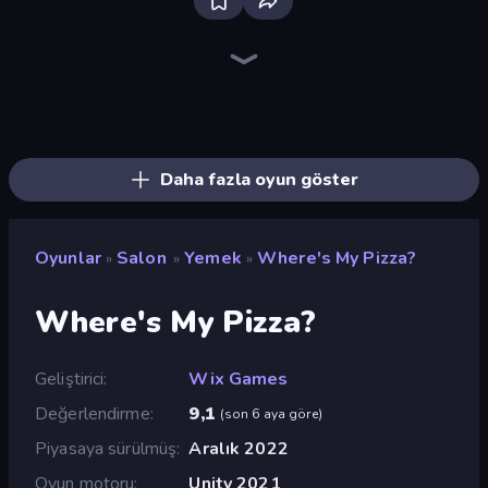
Bloxd.io
Ragdoll Archers
EvoWars.io
Piece of Cake: Merge and Bake
Veck.io
Racing Limits
Traffic Rider
Mahjongg Solitaire
Screw Out: Bolts and Nuts
Words of Wonders
Piles of Mahjong
Designville: Merge & Design
Miniblox
Space Waves
Stickman Clash
SkillWarz
Fortzone Battle Royale
Arrow Escape
Daha fazla oyun göster
Oyunlar
Salon
Yemek
Where's My Pizza?
»
»
»
Where's My Pizza?
Geliştirici
Wix Games
Değerlendirme
9,1
(
son 6 aya göre
)
Piyasaya sürülmüş
Aralık 2022
Oyun motoru
Unity 2021