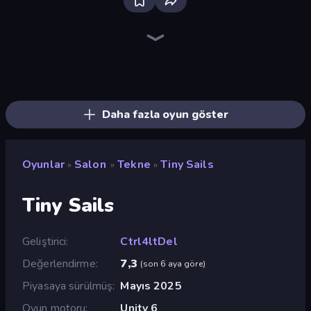
Bloxd.io
Ragdoll Archers
EvoWars.io
Piece of Cake: Merge and Bake
Veck.io
Traffic Rider
Racing Limits
Mahjongg Solitaire
Screw Out: Bolts and Nuts
Words of Wonders
Piles of Mahjong
Designville: Merge & Design
Space Waves
Miniblox
SkillWarz
Stickman Clash
Fortzone Battle Royale
Arrow Escape
Daha fazla oyun göster
Oyunlar
Salon
Tekne
Tiny Sails
»
»
»
Tiny Sails
Geliştirici
Ctrl4ltDel
Değerlendirme
7,3
(
son 6 aya göre
)
Piyasaya sürülmüş
Mayıs 2025
Oyun motoru
Unity 6