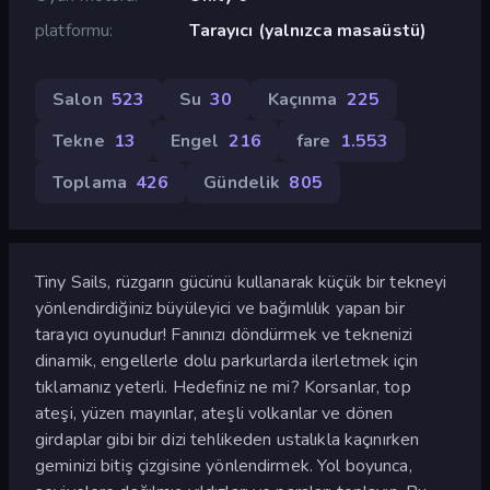
platformu
Tarayıcı (yalnızca masaüstü)
Salon
523
Su
30
Kaçınma
225
Tekne
13
Engel
216
fare
1.553
Toplama
426
Gündelik
805
Tiny Sails, rüzgarın gücünü kullanarak küçük bir tekneyi
yönlendirdiğiniz büyüleyici ve bağımlılık yapan bir
tarayıcı oyunudur! Fanınızı döndürmek ve teknenizi
dinamik, engellerle dolu parkurlarda ilerletmek için
tıklamanız yeterli. Hedefiniz ne mi? Korsanlar, top
ateşi, yüzen mayınlar, ateşli volkanlar ve dönen
girdaplar gibi bir dizi tehlikeden ustalıkla kaçınırken
geminizi bitiş çizgisine yönlendirmek. Yol boyunca,