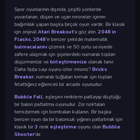
Spor oyunlarının dışında, çeşitli yönlerde
yuvarlanan, düşen ve uçan nesneler içeren
bağımlılık yapan başka birçok oyun vardır. Bir klasik
için orijinal
Atari Breakout
'a göz atın.
2048 in
Flasks
,
2048
'e benzer şekilde matematik
bulmacalarını
çözmek ve 50 zorlu seviyede
zafere ulaşmak için şişelerdeki numaralı topları
düşürmenize ve
birleştirmenize
olanak tanır.
Daha fazla sayı oyunu ister misiniz?
Bricks
Breaker
, numaralı tuğlaları kırmak için topları
fırlattığınız eğlenceli bir arcade oyunudur.
Bubble Fall
, eşleşen renklerin patlayıp düştüğü
bir balon patlatma oyunudur. Zor noktaları
temizlemek için bombaları kullanın. Bir başka
benzer oyun da bir baloncuk yığınını patlatmak için
klasik bir
3
renk
eşleştirme
oyunu olan
Bubble
Shooter
'dır.