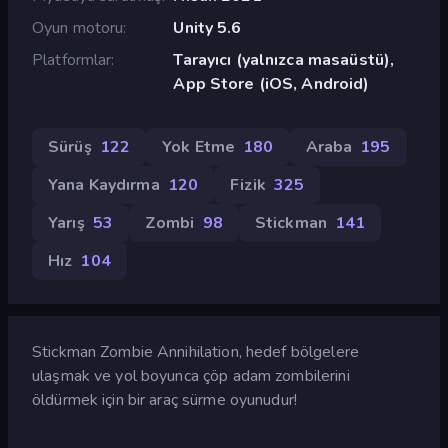
Oyun motoru
Unity 5.6
Platformlar
Tarayıcı (yalnızca masaüstü),
App Store (iOS, Android)
Sürüş
122
Yok Etme
180
Araba
195
Yana Kaydırma
120
Fizik
325
Yarış
53
Zombi
98
Stickman
141
Hız
104
Stickman Zombie Annihilation, hedef bölgelere
ulaşmak ve yol boyunca çöp adam zombilerini
öldürmek için bir araç sürme oyunudur!