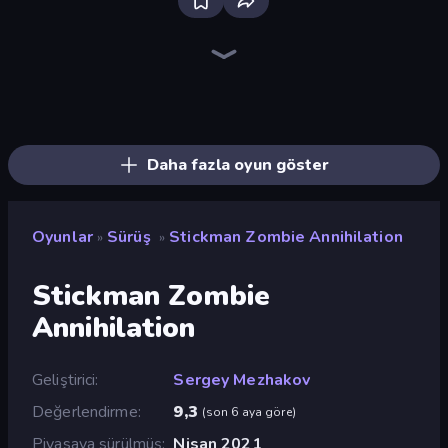
Traffic Rider
Racing Limits
Madness Cars Destroy
Deadly Descent
PolyTrack
Sky Riders
Moto X3M
Trials Ice Ride
Moto X3M 4 Winter
Trials Ride
Moto X3M 5: Pool Party
Moto X3M 6: Spooky Land
Xtreme Moto Mayhem
Airborne Motocross
Toy Rider
Cycle Extreme
Crazy MX
Trial Mania
Daha fazla oyun göster
Oyunlar
Sürüş
Stickman Zombie Annihilation
»
»
Stickman Zombie
Annihilation
Geliştirici
Sergey Mezhakov
Değerlendirme
9,3
(
son 6 aya göre
)
Piyasaya sürülmüş
Nisan 2021