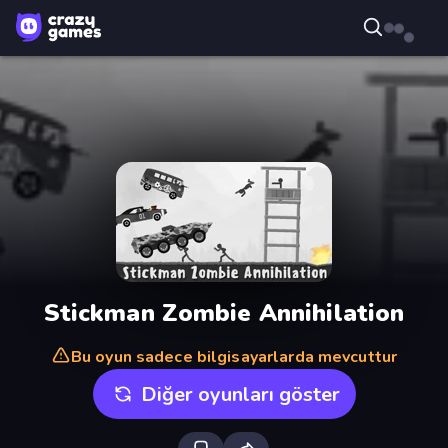
Stickman Zombie Annihilation
Bu oyun sadece bilgisayarlarda mevcuttur
Diğer oyunları göster