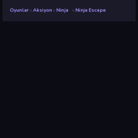
Oyunlar
Aksiyon
Ninja
Ninja Escape
»
»
»
Ninja Escape
Geliştirici
Yso Corp
Değerlendirme
9,1
(
son 6 aya göre
)
Piyasaya sürülmüş
Kasım 2022
Son güncelleme
Kasım 2022
Oyun motoru
Unity 2020
Platformlar
Tarayıcı (masaüstü, mobil,
tablet), CrazyGames
Uygulaması (Android), App
Store (iOS, Android)
Oryantasyon
Manzara