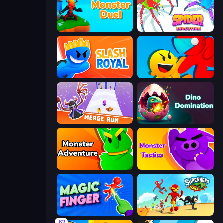
Monster Duel
Spider Evolution: Runner Game
Slash Royal
Riot Escape
Merge Run
Dino Domination
Monster Adventure
Monsters Tactics
Magic Finger 3D
Superhero Race!