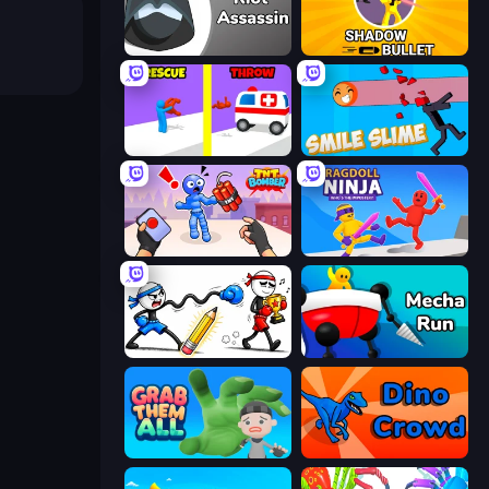
Riot Assassin
Shadow Bullet
Rescue Throw
Smile Slime
TNT Bomber
Ragdoll Ninja: Imposter Hero
Doodle Smash
Mecha Run
Grab Them All
Dino Crowd