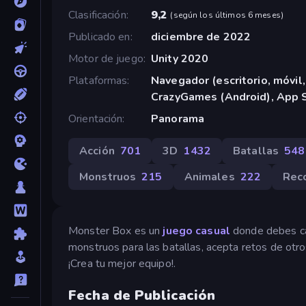
Clasificación
9,2
(
según los últimos 6 meses
)
Publicado en
diciembre de 2022
Motor de juego
Unity 2020
Plataformas
Navegador (escritorio, móvil,
CrazyGames (Android), App S
Orientación
Panorama
Acción
701
3D
1432
Batallas
548
Monstruos
215
Animales
222
Rec
Monster Box es un
juego casual
donde debes ca
monstruos para las batallas, acepta retos de ot
¡Crea tu mejor equipo!.
Fecha de Publicación