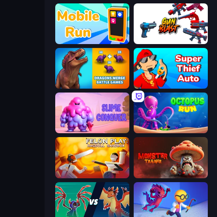
Mobile Run
Gun Blast
Dragons Merge: Battle Games
Super Thief Auto
Slime Conquer: Epic Battles
OctopusRun
Felon Play: Ragdoll Sandbox
Monster Trainer: Catching Game