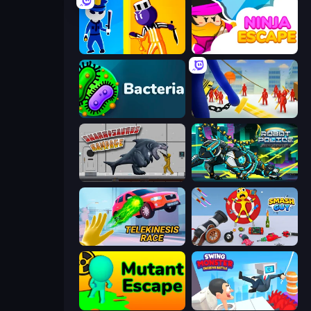
Jailbreak: Hide or Attack!
Ninja Escape
Bacteria
Slasher
Sharkosaurus Rampage
Robot Police Iron Panther
Telekinesis Race 3D
Smash Guy: Ragdoll Punch Hero
Mutant Escape
Swing Monster: Decisive Battle