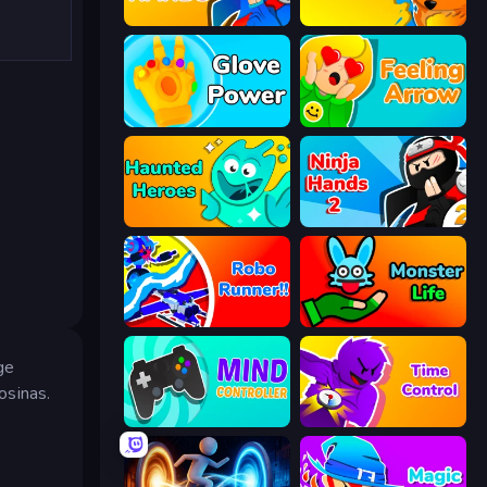
Ninja Hands
Summoner Master
Glove Power
Feeling Arrow
Haunted Heroes
Ninja Hands 2
Robo Runner
Monster Life
ge
osinas.
Mind Controller
Time Control!