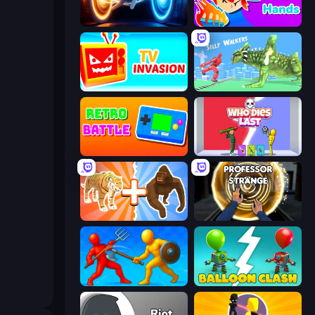
Portal Escape
Magic Hands
TV Invasion
Silly Walkers
Retro Battle
Who Dies Last?
Animal DNA Run
Professor Strange
Epic Sword Battle! Fight in Arena
Balloon Clash