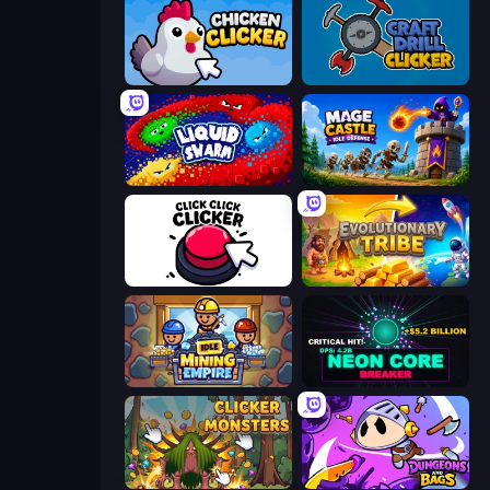
Chicken Clicker
Craft Drill Clicker
Liquid Swarm
Mage Castle Idle Defense
Click Click Clicker
Evolutionary Tribe
Idle Mining Empire
Neon Core Breaker
Clicker Monsters
Dungeons and Bags