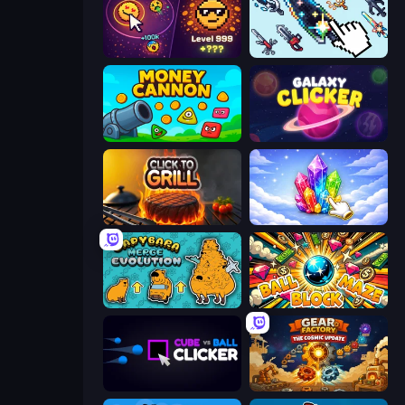
Dominate All Shapes
Sword Adventure Idle
Money Cannon
Galaxy Clicker
Click To Grill
Crystalia Idle Clicker
Capybara Merge Evolution
Ball Block Maze
Cube vs Ball Clicker
Gear Factory