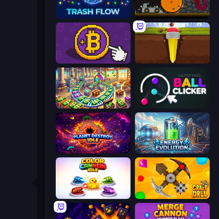
Trash Flow
Mystery Digger
Money Maker
Pen Dig
Money Factory: Tycoon Idle Game
Satisfying Ball Clicker
Planet Destroy Idle
Energy Evolution
Color Cannon Idle
Craft Drill