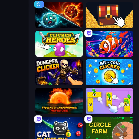
PlanetCrush 2
Treasure Hunt Idle
Clicker Heroes
Fish Catch Idle
Dungeon Clicker
Bit-coin Clicker
Flywheel Incremental: Reforged
Money Ping Pong