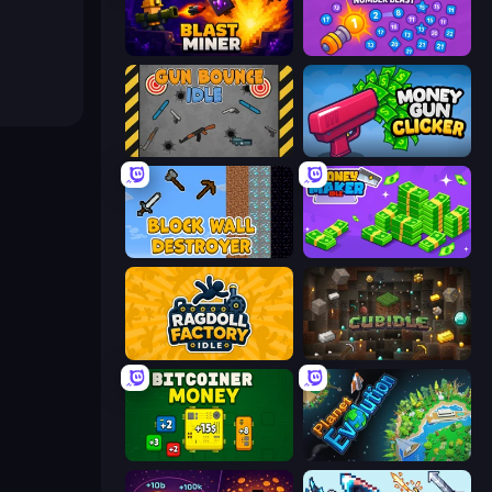
Blast Miner
Merge Cannon: Number Blast
Gun Bounce Idle
Money Gun Clicker
Block Wall Destroyer
Money Maker Idle
Ragdoll Factory Idle
Cubidle
BitCoiner
Planet Evolution: Idle Clicker