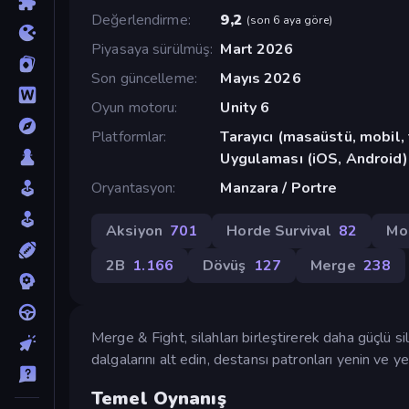
Değerlendirme
9,2
(
son 6 aya göre
)
Piyasaya sürülmüş
Mart 2026
Son güncelleme
Mayıs 2026
Oyun motoru
Unity 6
Platformlar
Tarayıcı (masaüstü, mobil
Uygulaması (iOS, Android)
Oryantasyon
Manzara / Portre
Aksiyon
701
Horde Survival
82
Mo
2B
1.166
Dövüş
127
Merge
238
Merge & Fight, silahları birleştirerek daha güçlü 
dalgalarını alt edin, destansı patronları yenin ve yen
Temel Oynanış