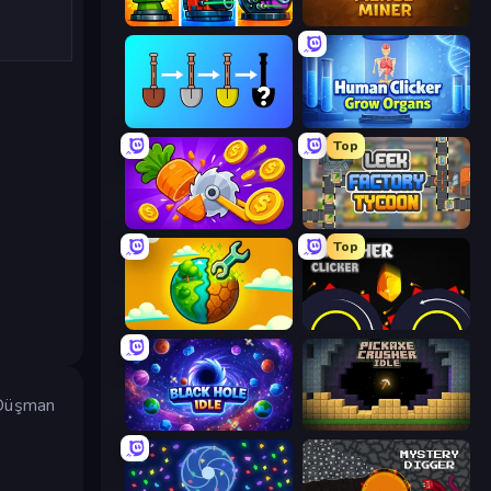
Pumpkin Defense: Merge Cannon
Merge Miner
Merge Tools - Merge and Dig
Human Clicker: Grow Organs
Top
Farm Ring Idle
Leek Factory Tycoon
Top
Land Explorers: Merge & Build
Crusher Clicker
. Düşman
Black Hole Idle
Pickaxe Crusher Idle