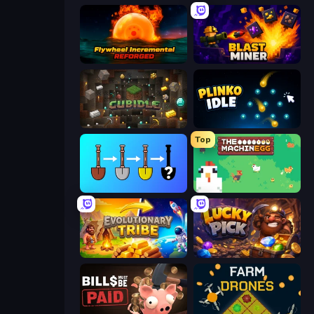
Flywheel Incremental: Reforged
Blast Miner
Cubidle
Plinko Idle
Top
Merge Tools - Merge and Dig
The MachinEGG
Evolutionary Tribe
Lucky Pick