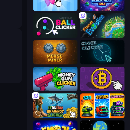
Candy Clicker 2
Black Hole Idle
Satisfying Ball Clicker
Planet Evolution: Idle Clicker
Merge Miner
Clock Clicker
Money Gun Clicker
Money Maker
Italian Brainrot Clicker Game
Pumpkin Defense: Merge Cannon