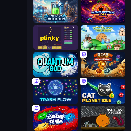
Energy Evolution
Planet Destroy Idle
Plinky
Cookie Clicker Save the World
Quantum God
Gear Factory
Trash Flow
Cat Planet Idle
Liquid Swarm
Mystery Digger