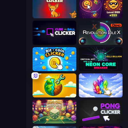
Chihuahua Clicker
Dominate All Shapes
Cube vs Ball Clicker
Revolution Idle X
Bit-coin Clicker
Neon Core Breaker
Land Explorers: Merge & Build
Crystalia Idle Clicker
Just One More Roll
Pong Clicker