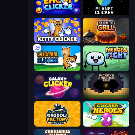
Emoji Clickers
Planet Clicker
Kitty Clicker
Click To Grill
Lhama Clicker
Merge & Fight
Galaxy Clicker
Pickaxe Crusher Idle
Ragdoll Factory Idle
Clicker Heroes