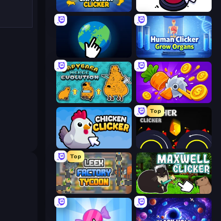
Capybara Clicker
Click Click Clicker
Planet Clicker 2
Human Clicker: Grow Organs
Capybara Merge Evolution
Farm Ring Idle
Top
Chicken Clicker
Crusher Clicker
Top
Leek Factory Tycoon
Maxwell Clicker