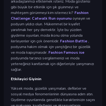
arkadaşlarımızı etkilemek isteriz. Moda gösterisi
gibi büyük bir etkinlik için şık giyinmeyi ve
muhteşem görünmeyi kim istemez ki?
Fashion
Challenge: Catwalk Run oyununu
oynayın ve
podyum yıldızı olun. Mükemmel bir kıyafet
yaratmak her şey demektir. İşte bu yüzden
giydirme oyunları, moda ikonu olma yolunda
ilerleyenler için çok önemlidir.
Fashion Battle
,
podyuma hakim olmak için yarıştığınız bir güzellik
ve moda kapışmasıdır.
Fashion Famous ise
podyumda tarzınızı sergilemenizi ve moda
yeteneğinizi kanıtlamak için diğerleriyle yarışmanızı
sağlar.
Etkileyici Giyinin
Yüksek moda, güzellik yarışmaları, defileler ve
sosyal medya fenomenlerinin dünyasına adım atın.
Giydirme oyunlarında genellikle karakterinizin saçını
ve makyajını, kıyafetlerini ve aksesuarlarını