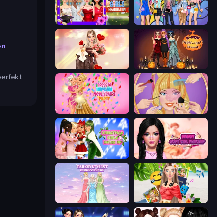
Mean Girls Graduation Day
College Girls Team Makeover
on
GRWM Date Night
K-Pop Halloween Dress Up
 perfekt
Dress To Impress: New Year's Party
Extreme Makeover
Christmas Girls Dress Up
Wendy Soft Girl Makeup
Tailor Stylist: Fashion Diary
Travel with Me: ASMR Edition