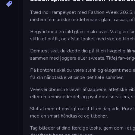
Træd ind i rampelyset med Fashion Week 2025, hv
mellem fem unikke modetemaer: glam, casual, offi
Begynd med en fuld glam-makeover: Vælg en fant
stilfuldt outfit, og afslut looket med sko og tilbeh
Dernæst skal du klæde dig på til en hyggelig filma
sammen med joggers eller sweats. Tilføj farverige
På kontoret skal du være slank og elegant med en
fra din håndtaske vil binde det hele sammen.
Weekendbrunch kræver afslappede, atletiske vibes
eller en tennisnederdel, og pynt med sneakers, sol
Slut af med et dristigt outfit til en dag ude. Prø
med en smart håndtaske og tilbehør.
Tag billeder af dine færdige looks, gem dem i et