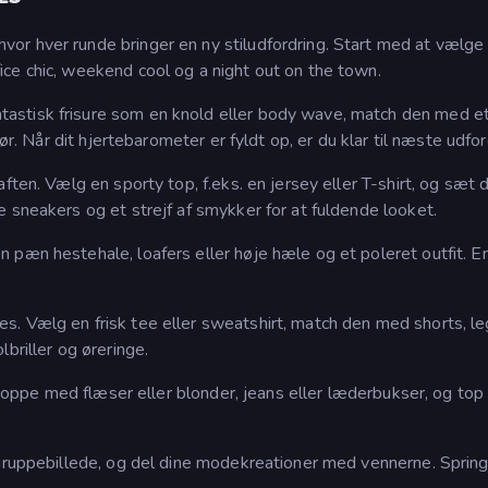
or hver runde bringer en ny stiludfordring. Start med at vælge
ce chic, weekend cool og a night out on the town.
astisk frisure som en knold eller body wave, match den med e
ør. Når dit hjertebarometer er fyldt op, er du klar til næste udfor
ften. Vælg en sporty top, f.eks. en jersey eller T-shirt, og sæt 
 sneakers og et strejf af smykker for at fuldende looket.
 pæn hestehale, loafers eller høje hæle og et poleret outfit. En
. Vælg en frisk tee eller sweatshirt, match den med shorts, l
briller og øreringe.
v toppe med flæser eller blonder, jeans eller læderbukser, og top
 gruppebillede, og del dine modekreationer med vennerne. Sprin