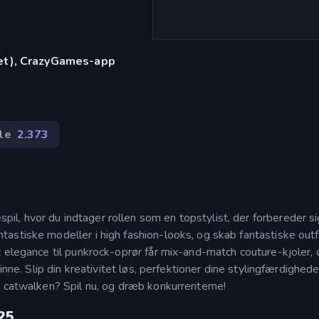
let), CrazyGames-app
le
2.373
, hvor du indtager rollen som en topstylist, der forbereder sig
astiske modeller i high fashion-looks, og skab fantastiske outf
 elegance til punkrock-oprør får mix-and-match couture-kjoler, d
inne. Slip din kreativitet løs, perfektioner dine stylingfærdighede
å catwalken? Spil nu, og dræb konkurrenterne!
25