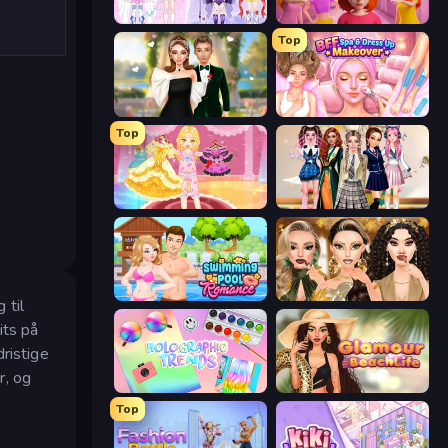
Idol Livestream: Fashion Game
High School Popular Girls
Top
Valentine's Day Proposal
BFF Makeover - Spa & Dress Up
Top
Royal Glow Princess Makeover
Back To School: Uniforms Edition
Swimming Pool Romance
Autumn Glam Gala
 til
its på
ristige
r, og
Holographic Trends
Glamour Beach Life
Top