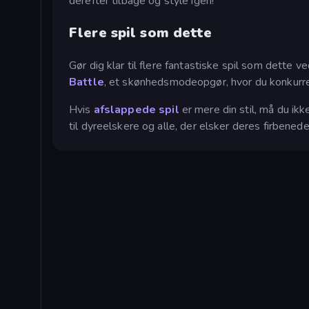
derefter tilbage og style igen!
Flere spil som dette
Gør dig klar til flere fantastiske spil som dette 
Battle
, et skønhedsmodeopgør, hvor du konkurre
Hvis
afslappede spil
er mere din stil, må du ikk
til dyreelskere og alle, der elsker deres firbened