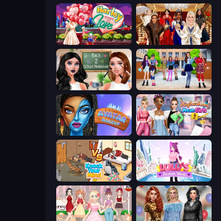
Harley Learns To Love
Royal Dress Up - Fashion Queen
Back 2 School Makeover
High School BFFs: Girls Team
Avatar Make Up
Highschool Mean Girls 3
Knock Your Mind
Lulu's Fashion World