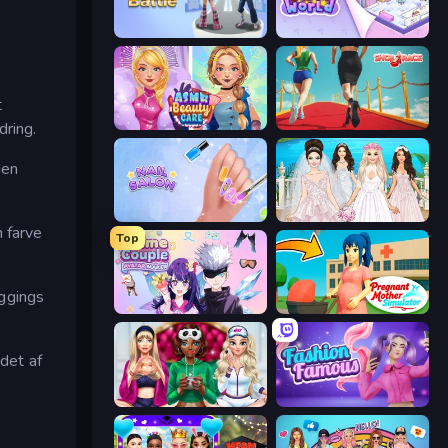
Fashion Battle
KiKi World
t
ASMR Beauty Care
Shoe Race
dring.
den
Nail Salon
Model Wedding
 farve
Top
eggings
Anime Couple: Avatar Maker
Pregnant Mother Simulator
 det af
BFFs Luxury Loungewear
Fashion Famous
g