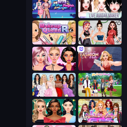
BFFs K-Pop Fangirls
Live Avatar Maker: Girls
Make Up Queen R
Brat Girl Summer
New Year Makeup Trends
Fashion Holic
Model Dress Up Girl
Superstar Family Dress Up
New Year's Eve Makeup
Superstar College Girls Makeover