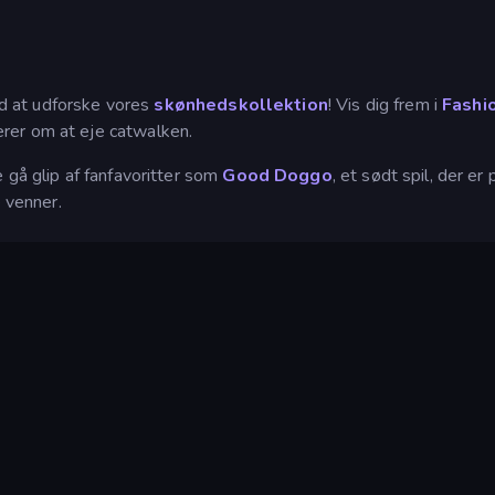
ved at udforske vores
skønhedskollektion
! Vis dig frem i
Fashi
rer om at eje catwalken.
e gå glip af fanfavoritter som
Good Doggo
, et sødt spil, der er
e venner.