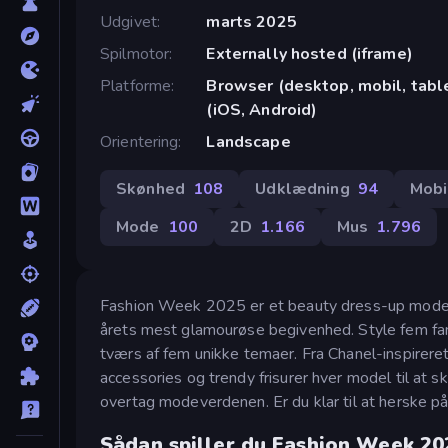
Udgivet
marts 2025
Spilmotor
Externally hosted (iframe)
Platforme
Browser (desktop, mobil, tab
(iOS, Android)
Orientering
Landscape
Skønhed
108
Udklædning
94
Mobi
Mode
100
2D
1.166
Mus
1.796
Fashion Week 2025 er et beauty dress-up modespil
årets mest glamourøse begivenhed. Style fem fant
tværs af fem unikke temaer. Fra Chanel-inspireret
accessories og trendy frisurer hver model til at sk
overtag modeverdenen. Er du klar til at herske p
Sådan spiller du Fashion Week 20