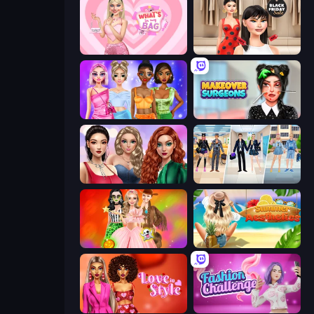
What's In My Bag
Shopaholic Black Friday
Monochrome Looks
Makeover Surgeons
Colored Denim Trends
College Girl & Boy Makeover
Iconic Halloween Costumes
Summer Aesthetics
Love In Style
Fashion Challenge: Catwalk Run