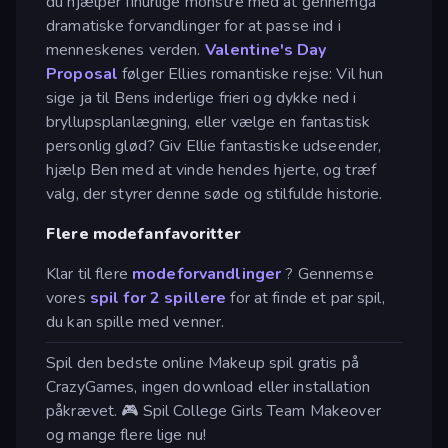
du hjælper finurlige monstre med at gennemgå
dramatiske forvandlinger for at passe ind i
menneskenes verden.
Valentine's Day
Proposal
følger Ellies romantiske rejse: Vil hun
sige ja til Bens inderlige frieri og dykke ned i
bryllupsplanlægning, eller vælge en fantastisk
personlig glød? Giv Ellie fantastiske udseender,
hjælp Ben med at vinde hendes hjerte, og træf
valg, der styrer denne søde og stilfulde historie.
Flere modefanfavoritter
Klar til flere
modeforvandlinger
? Gennemse
vores
spil for 2 spillere
for at finde et par spil,
du kan spille med venner.
Spil den bedste online Makeup spil gratis på
CrazyGames, ingen download eller installation
påkrævet. 🎮 Spil College Girls Team Makeover
og mange flere lige nu!