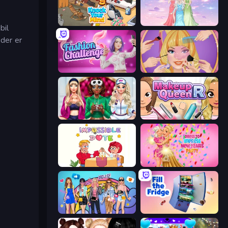
Knock Your Mind
Tailor Stylist: Fashion Diary
bil
 der er
Fashion Challenge: Catwalk Run
Extreme Makeover
BFFs Luxury Loungewear
Make Up Queen R
Impossible Date
Dress To Impress: New Year's Party
College Girls Team Makeover
Fill The Fridge