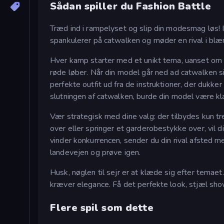
Sådan spiller du Fashion Battle
Træd ind i rampelyset og slip din modesmag løs! I 
spankulerer på catwalken og møder en rival i bl
Hver kamp starter med et unikt tema, uanset om de
røde løber. Når din model går ned ad catwalken s
perfekte outfit ud fra de instruktioner, der dukke
slutningen af catwalken, burde din model være kl
Vær strategisk med dine valg: der tilbydes kun t
over eller springer et garderobestykke over, vil 
vinder konkurrencen, sender du din rival afsted med
landevejen og prøve igen.
Husk, nøglen til sejr er at klæde sig efter tema
kræver elegance. Få det perfekte look, stjæl sho
Flere spil som dette