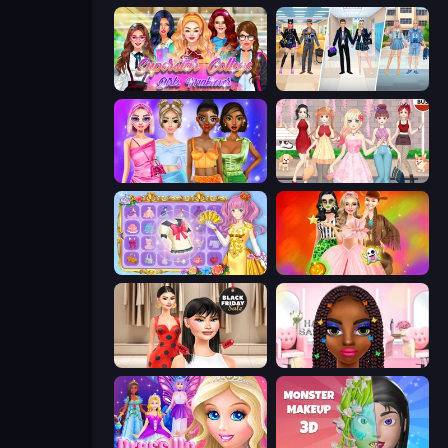
Superstar College Girls Makeover
College Girl & Boy Makeover
Monochrome Looks
Anime Girls Dress Up Games
Anime Princess Dress Up
Iconic Halloween Costumes
Shopaholic Black Friday
Braided Hairstyles Fashion