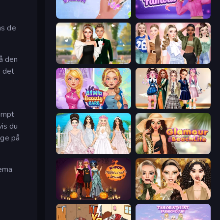
Nail Salon
Fashion Famous
ns de
på den
Valentine's Day Proposal
Fashion Week 2025
e det
ASMR Beauty Care
Back To School: Uniforms Edition
rompt
vis du
age på
Model Wedding
Glamour Beach Life
tema
K-Pop Halloween Dress Up
Autumn Glam Gala