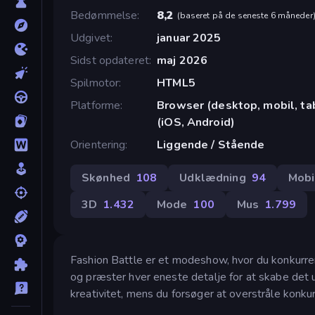
Bedømmelse
8,2
(
baseret på de seneste 6 måneder
Udgivet
januar 2025
Sidst opdateret
maj 2026
Spilmotor
HTML5
Platforme
Browser (desktop, mobil, t
(iOS, Android)
Orientering
Liggende / Stående
Skønhed
108
Udklædning
94
Mobi
3D
1.432
Mode
100
Mus
1.799
Fashion Battle er et modeshow, hvor du konkurre
og præster hver eneste detalje for at skabe det 
kreativitet, mens du forsøger at overstråle konku