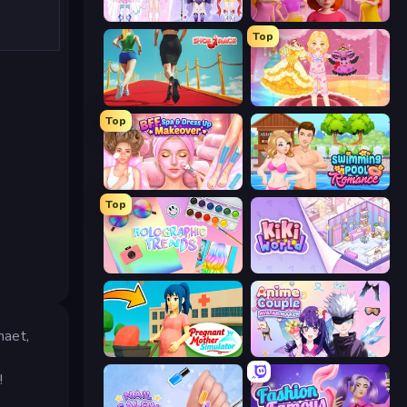
Idol Livestream: Fashion Game
High School Popular Girls
Top
Shoe Race
Royal Glow Princess Makeover
Top
BFF Makeover - Spa & Dress Up
Swimming Pool Romance
Top
Holographic Trends
KiKi World
maet,
Pregnant Mother Simulator
Anime Couple: Avatar Maker
!