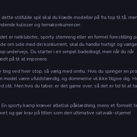
dette stilfulde spil skal du klæde modeller på fra top til tå, me
ændende kulisser og temakonkurrencer.
t er natklubchic, sporty stemning eller en formel forestilling 
ide om side med din konkurrent, skal du handle hurtigt og vælg
r op undervejs. Du starter i en simpel badedragt, men når du når
ædt på til at imponere.
re ting ved hver stop, så vælg med omhu. Hvis du springer en p
din model være ufuldstændig, og dommerne vil ikke tilgive dig. H
 stil. Men hvis du taber, er det game over, så det er tid til at t
et. En sporty kamp kræver atletisk påklædning, mens et formelt 
wet og gør krav på titlen som den ultimative catwalk-stjerne!