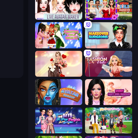
Live Avatar Maker: Girls
Mean Girls Graduation Day
Christmas Girls Dress Up
Makeover Surgeons
GRWM Date Night
Fashion Holic
Avatar Make Up
Wendy Soft Girl Makeup
BFFs K-Pop Fangirls
Superstar Family Dress Up