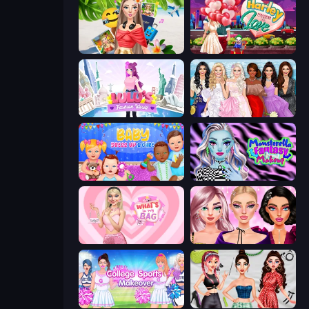
Travel with Me: ASMR Edition
Harley Learns To Love
Lulu's Fashion World
Model Dress Up Girl
Baby Dress Up
Monsterella Fantasy Makeup
What's In My Bag
New Year Makeup Trends
College Sport Team Makeover
Brat Girl Summer