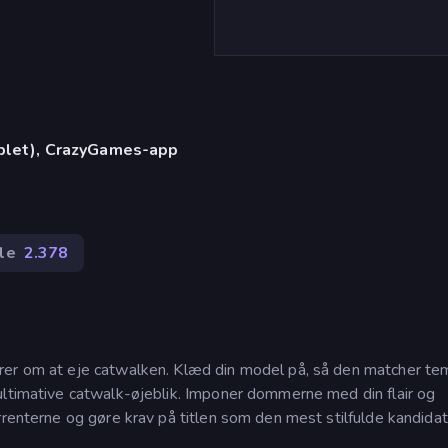
)
ablet), CrazyGames-app
le
2.378
rer om at eje catwalken. Klæd din model på, så den matcher te
ultimative catwalk-øjeblik. Imponer dommerne med din flair og
rrenterne og gøre krav på titlen som den mest stilfulde kandidat